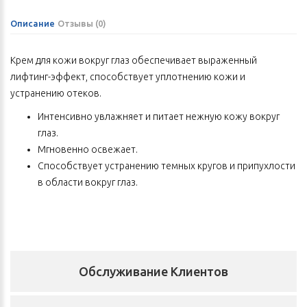
Описание
Отзывы (0)
Крем для кожи вокруг глаз обеспечивает выраженный
лифтинг-эффект, способствует уплотнению кожи и
устранению отеков.
Интенсивно увлажняет и питает нежную кожу вокруг
глаз.
Мгновенно освежает.
Способствует устранению темных кругов и припухлости
в области вокруг глаз.
Разглаживает мелкие морщины, крупные делает гораздо
менее заметными.
Состав
AQUA, GLYCERETH-26, HYDROXYETHYL ACRYLATE/SODIUM
Обслуживание Клиентов
ACRYLOYLDIMETHYL TAURATE COPOLYMER, SQUALANE, SORBITAN
ISOSTEARATE, AESCULUS HIPPOCASTANUM (HORSE CHESTNUT)