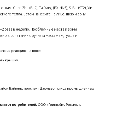
кам: Cuan Zhu (BL2), Tai Yang (EX­-HN5),
Si
Bai
(
ST
2), Yin
легкого тепла. Затем нанесите на лицо, шею и зону
–2 раза в неделю. Проблемные места и зоны
но в сочетании с ручным массажем, гуаша и
еских реакциях на коже.
ать крышку.
, район Байюнь, проспект Цзюньво, улица промышленных
зии от потребителей:
ООО «Гринвэй», Россия, г.