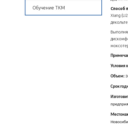
Обучение ТКМ
Способ 
Xiang (LI
декольте
Выполняй
дискомфо
моксоте
Примеча
Условия 
Объем:
3
Срок год
Изготови
предприя
Местонах
Новосибир