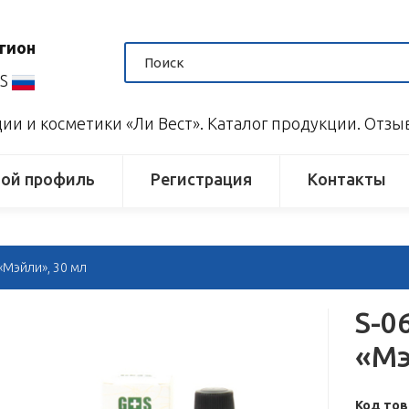
гион
US
и и косметики «Ли Вест». Каталог продукции. Отз
ой профиль
Регистрация
Контакты
«Мэйли», 30 мл
S-0
«Мэ
Код тов