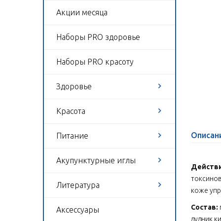
Акции месяца
Наборы PRO здоровье
Наборы PRO красоту
Здоровье
Красота
Описан
Питание
Акупунктурные иглы
Действ
токсинов
Литература
коже упр
Состав:
Аксессуары
дудник к