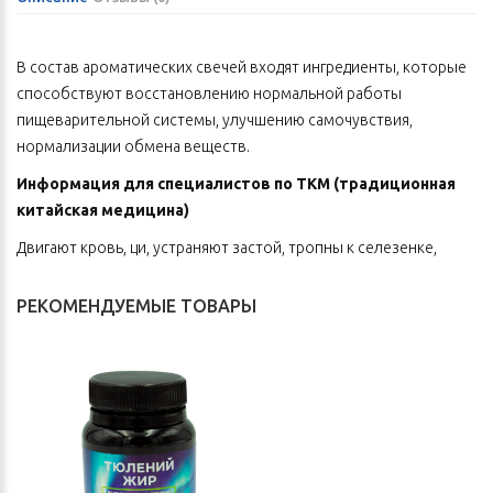
В состав ароматических свечей входят ингредиенты, которые
способствуют восстановлению нормальной работы
пищеварительной системы, улучшению самочувствия,
нормализации обмена веществ.
Информация для специалистов по ТКМ
(традиционная
китайская медицина)
Двигают кровь, ци, устраняют застой, тропны к селезенке,
желудку, кишечнику, желчному пузырю.
РЕКОМЕНДУЕМЫЕ ТОВАРЫ
Состав
Мирра, роза Бэнкса.
Способ применения
В помещении, защищенном от сквозняков, зажечь свечу,
легкими движениями ладони направить аромат к себе и
сделать 10–20 вдохов, затем поставить свечу рядом с собой и