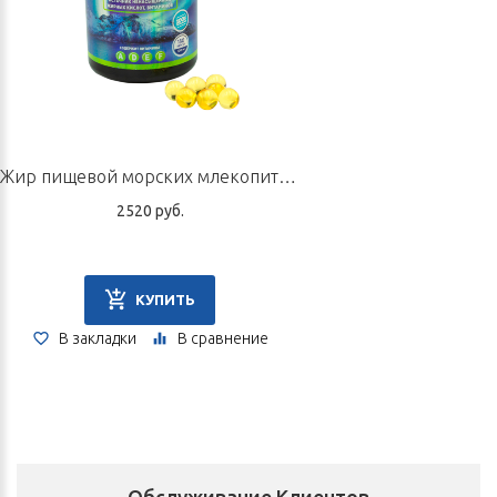
дать ей догореть до конца. Зажигать свечу до еды или перед
сном. Рекомендуется сжигать 2–3 свечи три раза в день.
Форма выпуска
В упаковке 30 свечей.
Перед применением рекомендуем проконсультироваться со
Жир пищевой морских млекопитающих «Тюлений жир», 180 капсул по 300 мг
специалистом по ТКМ.
2520 руб.
Не является лекарственным средством.
Срок годности: 5 лет.
КУПИТЬ
В закладки
В сравнение
Обслуживание Клиентов