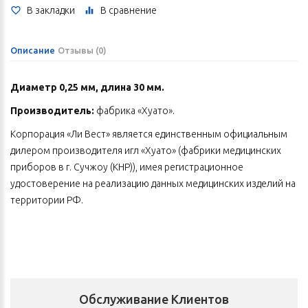
В закладки
В сравнение
Описание
Отзывы (0)
Диаметр 0,25 мм, длина 30 мм.
Производитель:
фабрика «Хуато».
Корпорация «Ли Вест» является единственным официальным
дилером производителя игл «Хуато» (фабрики медицинских
приборов в г. Сучжоу (КНР)), имея регистрационное
удостоверение на реализацию данных медицинских изделий на
территории РФ.
Преимущества игл «Хуато»:
1. Изготовлены в экспортном исполнении исключительно для
поставок за рубеж, что доказывает их высочайшее качество.
2. Имеют повышенную прочность и не боятся коррозии: они
Обслуживание Клиентов
изготовлены из нержавеющей стали, обладающей особой