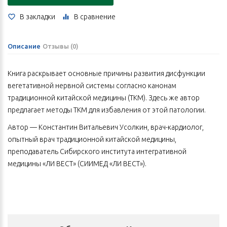
В закладки
В сравнение
Описание
Отзывы (0)
Книга раскрывает основные причины развития дисфункции
вегетативной нервной системы согласно канонам
традиционной китайской медицины (ТКМ). Здесь же автор
предлагает методы ТКМ для избавления от этой патологии.
Автор — Константин Витальевич Усолкин, врач-кардиолог,
опытный врач традиционной китайской медицины,
преподаватель Сибирского института интегративной
медицины «ЛИ ВЕСТ» (СИИМЕД «ЛИ ВЕСТ»).
Специалист знакомит читателей с позициями западной и
традиционной китайской медицины, которые по-разному
объясняют, почему возникает дисфункция вегетативной
нервной системы, и предлагают разные способы коррекции