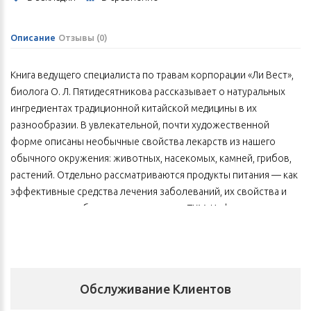
Описание
Отзывы (0)
Книга ведущего специалиста по травам корпорации «Ли Вест»,
биолога О. Л. Пятидесятникова рассказывает о натуральных
ингредиентах традиционной китайской медицины в их
разнообразии. В увлекательной, почти художественной
форме описаны необычные свойства лекарств из нашего
обычного окружения: животных, насекомых, камней, грибов,
растений. Отдельно рассматриваются продукты питания — как
эффективные средства лечения заболеваний, их свойства и
правила употребления с точки зрения ТКМ. Информация
представлена в доступном стиле и рекомендована как
медицинским работникам, которые изучают ТКМ, так и всем
интересующимся восточными методами оздоровления.
Формат А5, 100 стр.
Обслуживание Клиентов