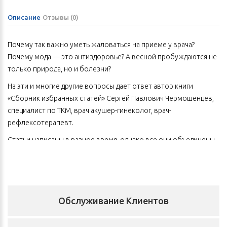
Описание
Отзывы (0)
Почему так важно уметь жаловаться на приеме у врача?
Почему мода — это антиздоровье? А весной пробуждаются не
только природа, но и болезни?
На эти и многие другие вопросы дает ответ автор книги
«Сборник избранных статей» Сергей Павлович Чермошенцев,
специалист по ТКМ, врач акушер-гинеколог, врач-
рефлексотерапевт.
Статьи написаны в разное время, однако все они объединены
одной темой: интеграция двух медицинских систем —
традиционной китайской и современной западной. Основное
внимание специалист акцентирует на особенностях различных
заболеваний, самодиагностике и профилактике болезней с
Обслуживание Клиентов
позиции восточной медицины.
Вниманию читателя предоставлены понятные, добрые и