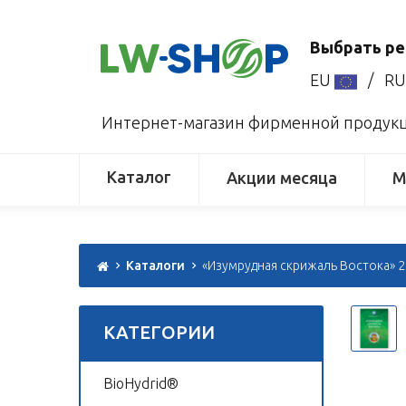
Выбрать ре
EU
/
R
Интернет-магазин фирменной продукци
Каталог
Акции месяца
М
Каталоги
«Изумрудная скрижаль Востока» 
КАТЕГОРИИ
BioHydrid®