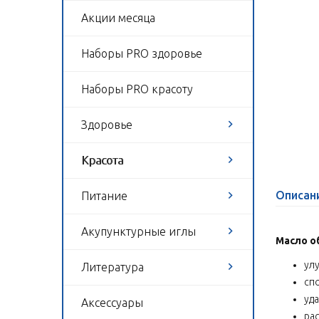
Акции месяца
Наборы PRO здоровье
Наборы PRO красоту
Здоровье
Красота
Описан
Питание
Акупунктурные иглы
Масло о
ул
Литература
сп
уд
Аксессуары
ра