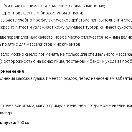
езболивает и снимает воспаление в локальных зонах;
ладает повышенным биодоступом в ткани;
азывает лечебно-профилактическое действие при выполнении спец
екрасно питает и увлажняет кожу, улучшает тургор, снимает сухост
шеперечисленных качеств, новое масло отличается нежным делик
ь приятно для массажистов и их клиентов.
асло можно смело применять не только для специального массажа 
(с осторожностью на зонах лица), постановки банок и ухода за пр
применения
лнения массажа гуаша. Имеется осадок, перед нанесением взбалты
сточек винограда, масло примулы вечерней, ягоды можжевельника,
аванда.
ыпуска:
200 мл.