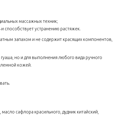
иальных массажных техник;
ь и способствует устранению растяжек.
атным запахом и не содержит красящих компонентов,
гуаша, но и для выполнения любого вида ручного
облемной кожей.
вать.
 масло сафлора красильного, дудник китайский,