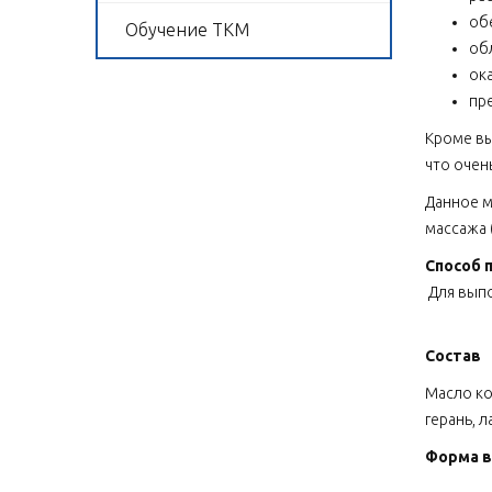
об
Обучение ТКМ
об
ок
пр
Кроме вы
что очен
Данное м
массажа 
Способ 
Для выпо
Состав
Масло ко
герань, л
Форма в