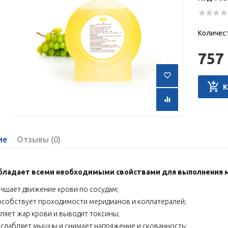
Количес
757 
ие
Отзывы (0)
бладает всеми необходимыми свойствами для выполнения м
учшает движение крови по сосудам;
особствует проходимости меридианов и коллатералей;
аляет жар крови и выводит токсины;
сслабляет мышцы и снимает напряжение и скованность;