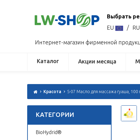
Выбрать ре
EU
/
R
Интернет-магазин фирменной продукци
Каталог
Акции месяца
М
Красота
S-07 Масло для массажа гуаша, 100
КАТЕГОРИИ
BioHydrid®