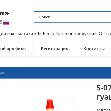
гион
US
и и косметики «Ли Вест». Каталог продукции. Отз
ой профиль
Регистрация
Контакты
 мл
S-0
гуа
Код тов