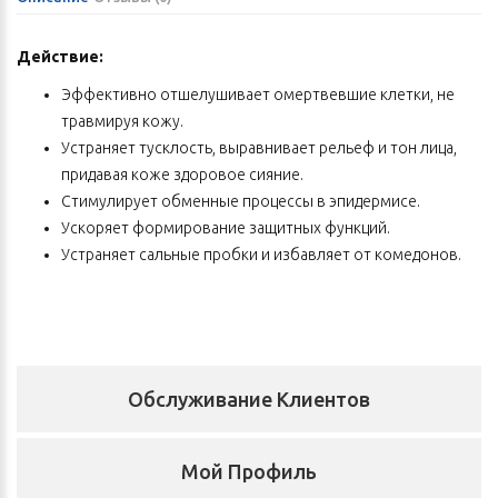
Действие:
Эффективно отшелушивает омертвевшие клетки, не
травмируя кожу.
Устраняет тусклость, выравнивает рельеф и тон лица,
придавая коже здоровое сияние.
Стимулирует обменные процессы в эпидермисе.
Ускоряет формирование защитных функций.
Устраняет сальные пробки и избавляет от комедонов.
Усиливает здоровый блеск кожи.
Делает кожу нежной, свежей и красивой.
Способствует ровному макияжу.
Подготавливает кожу к последующему уходу.
Обслуживание Клиентов
Важно
При регулярном применении геля-скраба уходовые средства
лучше впитываются, а макияж ложится ровнее. Применение
Мой Профиль
средств глубокого очищения особенно необходимо для