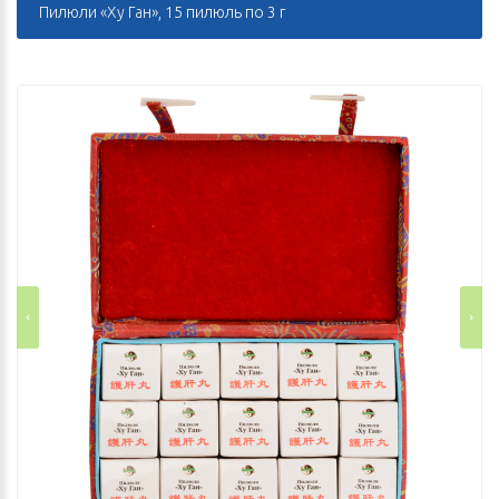
Пилюли «Ху Ган», 15 пилюль по 3 г