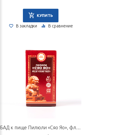
КУПИТЬ
В закладки
В сравнение
БАД к пище Пилюли «Сяо Яо», флакон 60 г