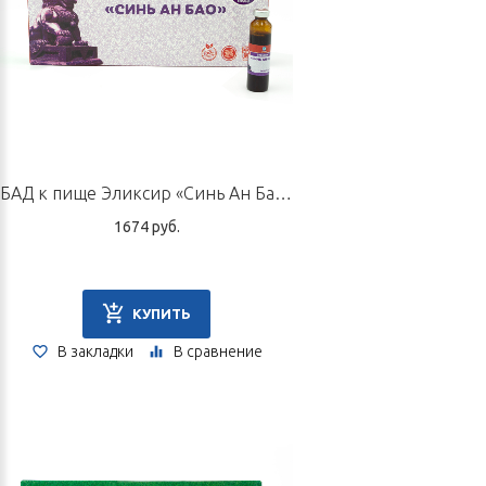
улучшают качество сна.
Пилюли «Ху Ган» применяются в качестве источника
флавоноидов, дубильных веществ (танинов), схизандрина.
Информация для специалистов в области
ТКМ
(традиционная китайская медицина)
БАД к пище Эликсир «Синь Ан Бао», 10 флаконов по 10 мл
Чистят жар крови, изгоняют яд из организма, увлажняют
1674 руб.
сухость, изгоняют сырость с мочой, улучшают качество сна за
счет тропности к меридианам сердца и тонкого кишечника.
КУПИТЬ
Состав
В закладки
В сравнение
Мед, плоды лимонника китайского, трава гвоздики пышной,
корень володушки китайской, корень вайды красильной.
Способ применения и дозы