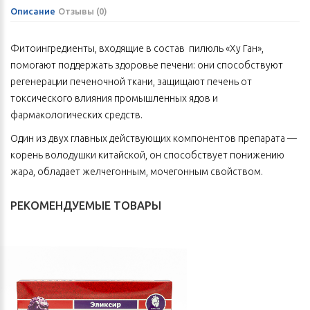
Описание
Отзывы (0)
Фитоингредиенты, входящие в состав пилюль «Ху Ган»,
помогают поддержать здоровье печени: они способствуют
регенерации печеночной ткани, защищают печень от
токсического влияния промышленных ядов и
фармакологических средств.
Один из двух главных действующих компонентов препарата —
корень володушки китайской, он способствует понижению
жара, обладает желчегонным, мочегонным свойством.
Второй — корень вайды, способствует понижению жара и
РЕКОМЕНДУЕМЫЕ ТОВАРЫ
выведению токсинов.
Эти и другие компоненты пилюль помогают восстановить
функцию печени и желчного пузыря, нормализуют
желчеобразование, убирают застойные явления в печени.
Улучшают самочувствие, способствуют устранению
затруднения при мочеиспускании. Поднимают настроение,