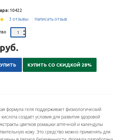
ара:
10422
3 отзывы
Написать отзыв
тво
руб.
КУПИТЬ
КУПИТЬ СО СКИДКОЙ 28%
кая формула геля поддерживает физиологический
кислота создаёт условия для развития здоровой
кстракты цветков ромашки аптечной и календулы
ствительную кожу. Это средство можно применять для
гигиены в период беременности. Формула разработана