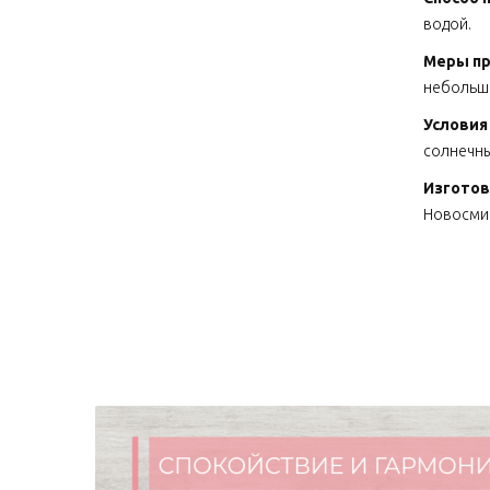
вод
Меры п
небольшо
Условия
солнечны
Изготов
Новосмир