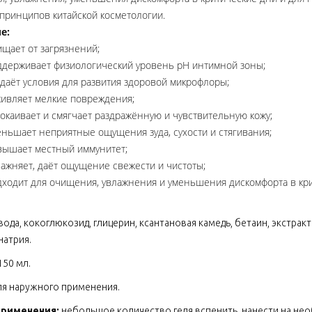
 принципов китайской косметологии.
е:
ищает от загрязнений;
ддерживает физиологический уровень рН интимной зоны;
здаёт условия для развития здоровой микрофлоры;
живляет мелкие повреждения;
покаивает и смягчает раздражённую и чувствительную кожу;
еньшает неприятные ощущения зуда, сухости и стягивания;
вышает местный иммунитет;
лажняет, даёт ощущение свежести и чистоты;
дходит для очищения, увлажнения и уменьшения дискомфорта в кри
вода, кокоглюкозид, глицерин, ксантановая камедь, бетаин, экстра
натрия.
150 мл.
ля наружного применения.
применения:
небольшое количество геля вспенить, нанести на не