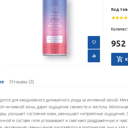
Код тов
Количес
952 
ие
Отзывы (3)
уется для ежедневного деликатного ухода за интимной зоной. Мяг
рН интимной зоны, дарит ощущение свежести и чистоты. Молочная 
ры, улучшает состояние кожи, уменьшает неприятные ощущения. Э
енной в составе геля успокаивают и смягчают раздражённую и чув
, увлажнения, уменьшения дискомфорта в критические дни и для 