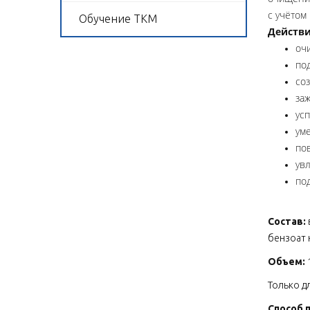
с учётом
Обучение ТКМ
Действи
оч
по
со
за
ус
ум
по
ув
по
Состав:
бензоат 
Объем:
Только д
Способ 