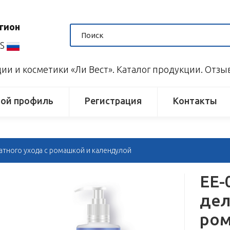
гион
US
и и косметики «Ли Вест». Каталог продукции. Отз
ой профиль
Регистрация
Контакты
катного ухода с ромашкой и календулой
EE-
дел
ром