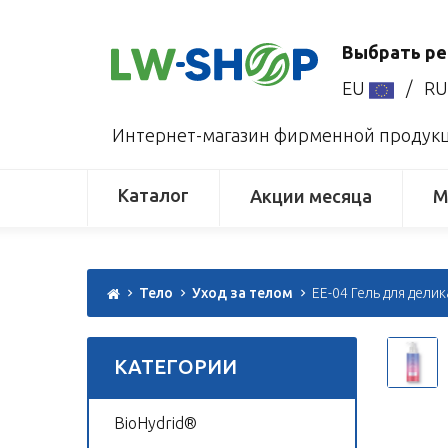
Выбрать ре
EU
/
R
Интернет-магазин фирменной продукци
Каталог
Акции месяца
М
Тело
Уход за телом
EE-04 Гель для дели
КАТЕГОРИИ
BioHydrid®