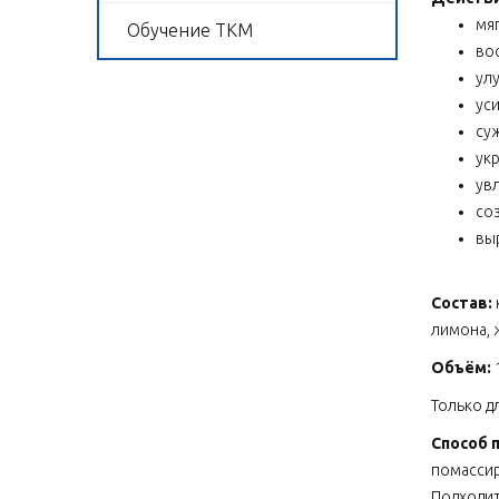
мя
Обучение ТКМ
во
ул
ус
су
ук
ув
со
вы
Состав:
лимона, 
Объём:
Только д
Способ 
помассир
Подходит