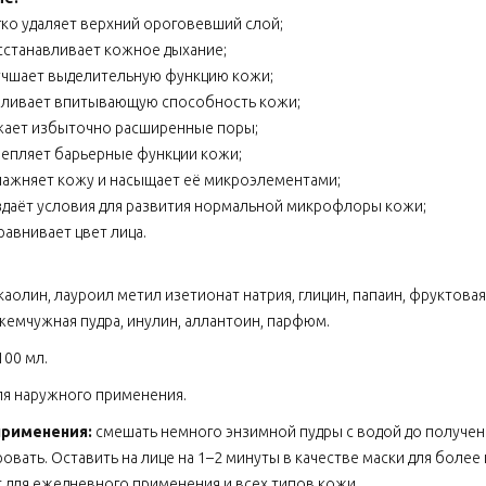
гко удаляет верхний ороговевший слой;
сстанавливает кожное дыхание;
учшает выделительную функцию кожи;
иливает впитывающую способность кожи;
жает избыточно расширенные поры;
репляет барьерные функции кожи;
лажняет кожу и насыщает её микроэлементами;
здаёт условия для развития нормальной микрофлоры кожи;
равнивает цвет лица.
каолин, лауроил метил изетионат натрия, глицин, папаин, фруктовая
жемчужная пудра, инулин, аллантоин, парфюм.
100 мл.
ля наружного применения.
применения:
смешать немного энзимной пудры с водой до получени
овать. Оставить на лице на 1–2 минуты в качестве маски для более
 для ежедневного применения и всех типов кожи.