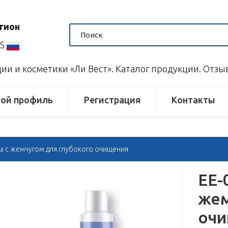
гион
US
и и косметики «Ли Вест». Каталог продукции. Отз
ой профиль
Регистрация
Контакты
ра с жемчугом для глубокого очищения
EE-
жем
оч