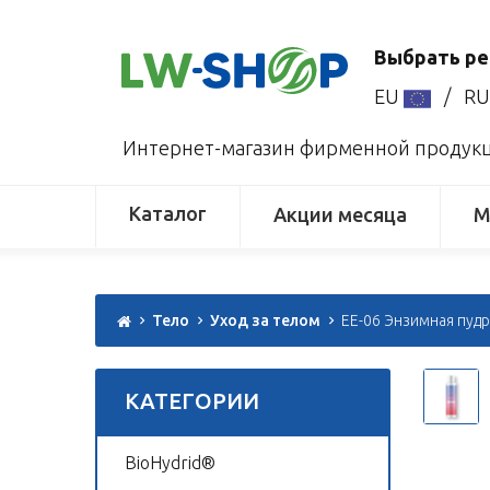
Выбрать ре
EU
/
R
Интернет-магазин фирменной продукци
Каталог
Акции месяца
М
Тело
Уход за телом
EE-06 Энзимная пуд
КАТЕГОРИИ
BioHydrid®