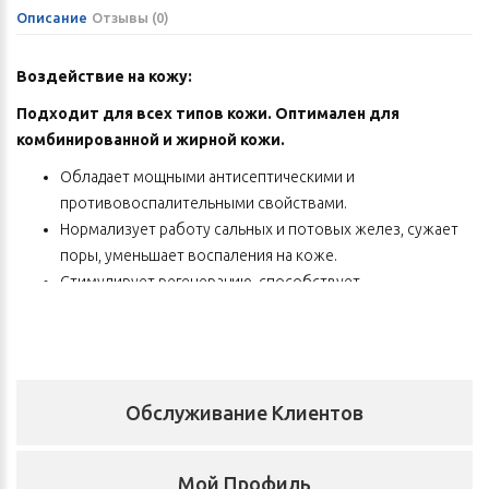
Описание
Отзывы (0)
Воздействие на кожу:
Подходит для всех типов кожи. Оптимален для
комбинированной и жирной кожи.
Обладает мощными антисептическими и
противовоспалительными свойствами.
Нормализует работу сальных и потовых желез, сужает
поры, уменьшает воспаления на коже.
Стимулирует регенерацию, способствует
разглаживанию мелких морщин.
Снимает тяжесть в ногах, регулирует потоотделение,
дезодорирует.
Способствует росту волос, укрепляет волосы, придает
Обслуживание Клиентов
им блеск и силу, помогает устранить перхоть и зуд.
Может применяться для интимной гигиены, так как
выравнивает кислотно-щелочной и бактериальный
Мой Профиль