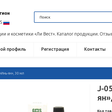
гион
US
и и косметики «Ли Вест». Каталог продукции. Отз
ой профиль
Регистрация
Контакты
«Инь-ян», 30 мл
J-0
ян»
Код тов