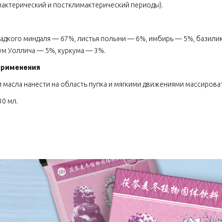
актерический и постклимактерический периоды).
адкого миндаля — 67%, листья полыни — 6%, имбирь — 5%, базили
ум Уоллича — 5%, куркума — 3%.
применения
и масла нанести на область пупка и мягкими движениями массироват
30 мл.