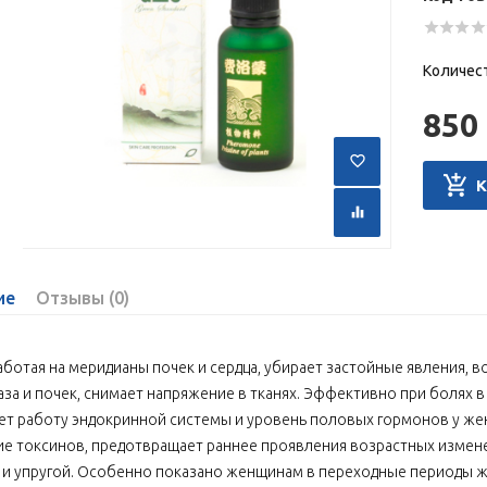
Количес
850 
ие
Отзывы (0)
аботая на меридианы почек и сердца, убирает застойные явления, 
аза и почек, снимает напряжение в тканях. Эффективно при болях 
ет работу эндокринной системы и уровень половых гормонов у же
е токсинов, предотвращает раннее проявления возрастных измене
и упругой. Особенно показано женщинам в переходные периоды жи