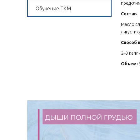
предклим
Обучение ТКМ
Состав
Масло сл
лигустик
Способ 
2–3 капл
Объем: