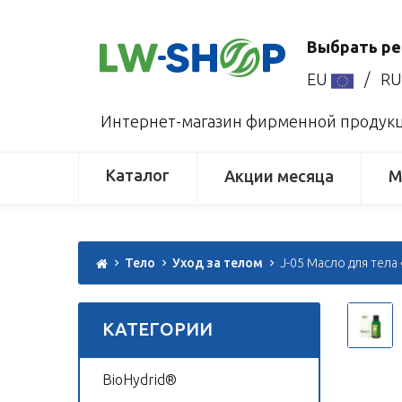
Выбрать ре
EU
/
R
Интернет-магазин фирменной продукци
Каталог
Акции месяца
М
Тело
Уход за телом
J-05 Масло для тела 
КАТЕГОРИИ
BioHydrid®