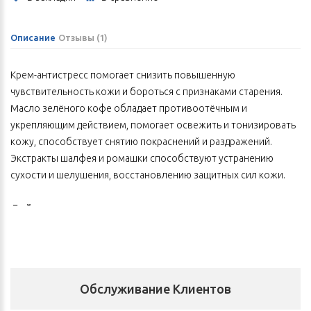
Описание
Отзывы (1)
Крем-антистресс помогает снизить повышенную
чувствительность кожи и бороться с признаками старения.
Масло зелёного кофе обладает противоотёчным и
укрепляющим действием, помогает освежить и тонизировать
кожу, способствует снятию покраснений и раздражений.
Экстракты шалфея и ромашки способствуют устранению
сухости и шелушения, восстановлению защитных сил кожи.
Действие:
укрепляющее и противоотёчное;
противовоспалительное;
снимает покраснения и раздражительность кожи;
устраняет сухость и шелушение;
Обслуживание Клиентов
освежает и тонизирует;
борется с мелкими морщинками;