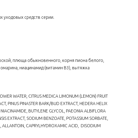
х уходовых средств серии.
орской, плюща обыкновенного, корня пиона белого,
змарина, ниацинамид (витамин В3), вытяжка
FLOWER WATER, CITRUS MEDICA LIMONUM (LEMON) FRUIT
T, PINUS PINASTER BARK/BUD EXTRACT, HEDERA HELIX
, NIACINAMIDE, BUTYLENE GLYCOL, PAEONIA ALBIFLORA
SIS EXTRACT, SODIUM BENZOATE, POTASSIUM SORBATE,
, ALLANTOIN, CAPRYLHYDROXAMIC ACID, DISODIUM