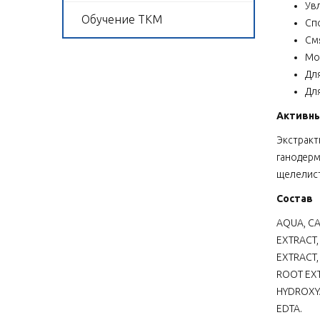
Ув
Обучение ТКМ
Сп
См
Мо
Дл
Для
Активн
Экстракт
ганодерм
щелелист
Состав
AQUA, CA
EXTRACT,
EXTRACT,
ROOT EXT
HYDROXYA
EDTA.