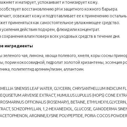
лажняет и матирует, успокаивает и тонизирует кожу.
особствует восстановлению pH и защитного кожного барьера.
ягчает, освежает кожу и подготавливает ее к применению остальны
жет применяться как самостоятельное увлажняющее средство.
я усиления действия под крем, флюид или концентрат.
 сохранения влаги поверх всех уходовых средств в течение дня.
ые ингредиенты
ы зеленого чая, лимона, хвоща полевого, хмеля, коры сосны прим
ы, пории кокосовидной, гидролат золотой хризантемы, эссенция ро
ника, полипептид аргинин/лизин, аллантоин.
MELLIA SINENSIS LEAF WATER, GLYCERIN, CHRYSANTHELLUM INDICUM 
 EQUISETUM ARVENSE EXTRACT, HUMULUS LUPULUS (HOPS) CONE EXTRAC
 ROSMARINUS OFFICINALIS (ROSEMARY), BETAINE, ETHYLHEXYLGLYCERIN
RACT, SCHIZOPHYLLAN, 1,2-HEXANEDIOL, GLUCOSE, GANODERMA SINEN
CETOPHENON, ARGININE/LYSINE POLYPEPTIDE, PORIA COCOS POWDER