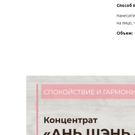
Способ 
Нанесите
на лицо,
Объем: