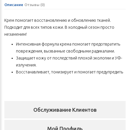
Описание
Отзывы (0)
Крем помогает восстановлению и обновлению тканей.
Подходит для всех типов кожи. В холодный сезон просто
незаменим!
Интенсивная формула крема помогает предотвратить
повреждения, вызванные свободными радикалами.
Защищает кожу от последствий плохой экологии и УФ-
излучения.
Восстанавливает, тонизирует и помогает предупредить
преждевременное старение.
Способствует укреплению кожи, разглаживанию
морщин, выравниванию ее тона.
Состав
Обслуживание Клиентов
AQUA, GLYCERIN, CHRYSANTHELLUM INDICUM FLOWER WATER,
PANTHENOL, PAEONIA ALBIFLORA ROOT EXTRACT, TREHALOSE,
COCO-GLUCOSIDE, BUTYROSPERMUM PARKII (SHEA) BUTTER,
Мой Профиль