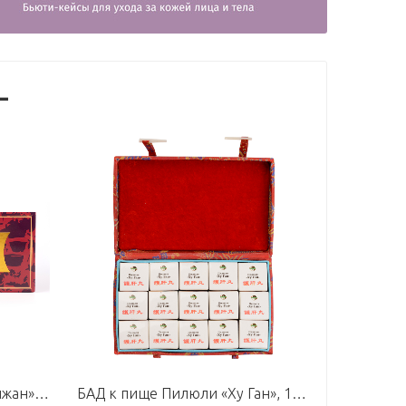
-
БАД к пище Эликсир «Лаочжан», 12 флаконов по 10 мл
БАД к пище Пилюли «Ху Ган», 15 пилюль по 3 г