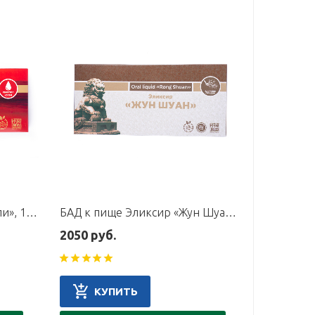
БАД к пище Эликсир «Лаоли», 12 флаконов по 10 мл
БАД к пище Эликсир «Жун Шуан», 10 флаконов по 10 мл
2050 руб.
КУПИТЬ