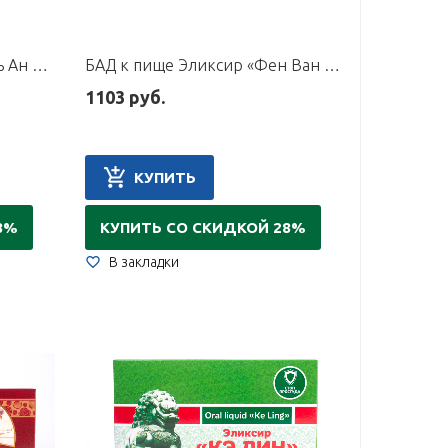
БАД к пище Эликсир «Синь Ан Бао», 10 флаконов по 10 мл
БАД к пище Эликсир «Фен Ван Цзян Женьшень», 10 флаконов по 10 мл
1103 руб.
КУПИТЬ
8%
КУПИТЬ СО СКИДКОЙ 28%
В закладки