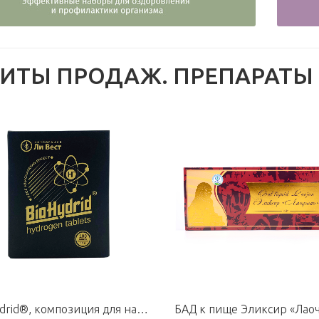
ХИТЫ ПРОДАЖ. ПРЕПАРАТЫ 
BioHydrid®, композиция для насыщения жидкости активными ионами водорода и магнием