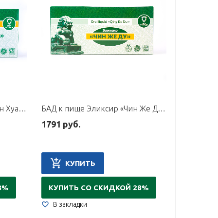
БАД к пище Эликсир «Шуан Хуа Бао», 10 флаконов по 10 мл
БАД к пище Эликсир «Чин Же Ду», 10 флаконов по 10 мл
1791 руб.
КУПИТЬ
8%
КУПИТЬ СО СКИДКОЙ 28%
В закладки