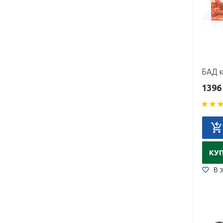
1396
КУ
В 