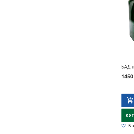
1450
КУ
В 