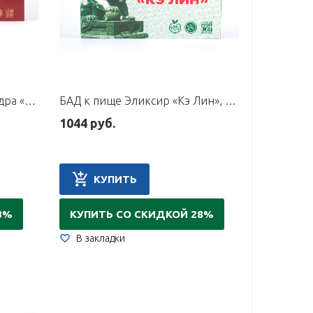
БАД к пище Жемчужная пудра «Хуанхе», 24 флакона по 300 мг
БАД к пище Эликсир «Кэ Лин», 6 флаконов по 10 мл
1044 руб.
КУПИТЬ
8%
КУПИТЬ СО СКИДКОЙ 28%
В закладки