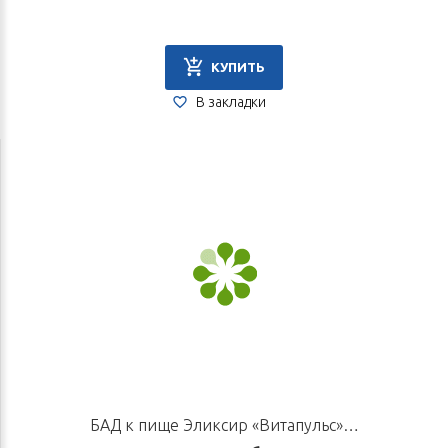
КУПИТЬ
В закладки
БАД к пище Эликсир «Витапульс», 12 флаконов по 10 мл