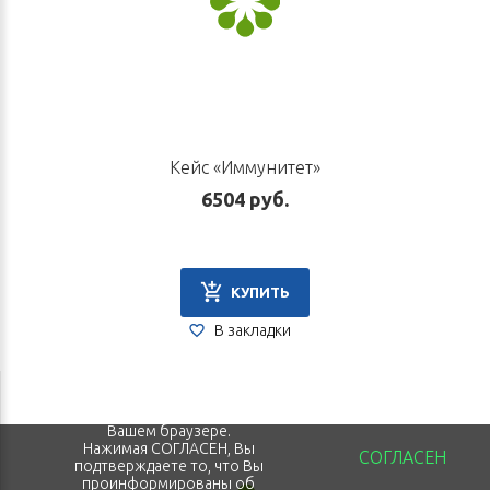
Кейс «Иммунитет»
6504 руб.
КУПИТЬ
В закладки
Для того, чтобы мы могли
качественно предоставить Вам
услуги, мы используем cookies,
которые сохраняются на
Вашем браузере.
Нажимая СОГЛАСЕН, Вы
СОГЛАСЕН
подтверждаете то, что Вы
проинформированы об