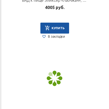
БАД к пище Эликсир «Лаочжан», 12 флаконов по 10 мл
4005 руб.
КУПИТЬ
В закладки