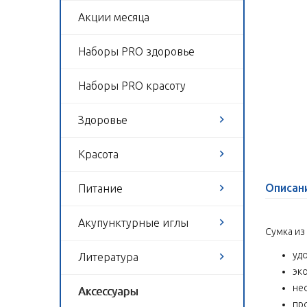
Акции месяца
Наборы PRO здоровье
Наборы PRO красоту
Здоровье
Красота
Описан
Питание
Акупунктурные иглы
Сумка из
уд
Литература
эк
не
Аксессуары
пр