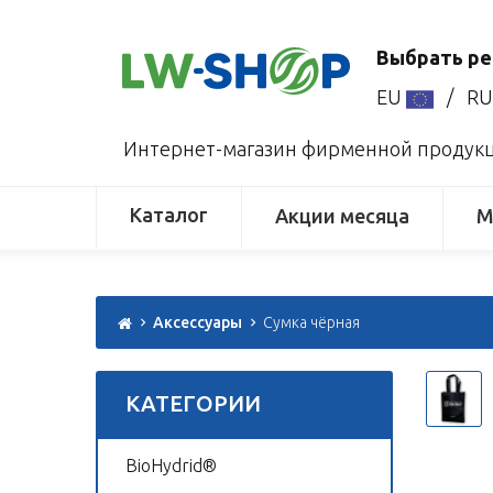
Выбрать ре
EU
/
R
Интернет-магазин фирменной продукци
Каталог
Акции месяца
М
Аксессуары
Сумка чёрная
КАТЕГОРИИ
BioHydrid®