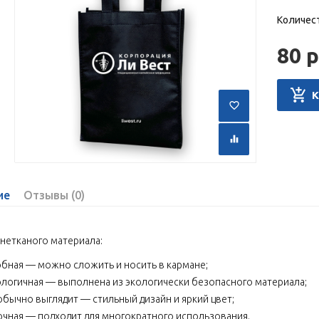
Количес
80 р
ие
Отзывы (0)
 нетканого материала:
обная — можно сложить и носить в кармане;
ологичная — выполнена из экологически безопасного материала;
обычно выглядит — стильный дизайн и яркий цвет;
очная — подходит для многократного использования.