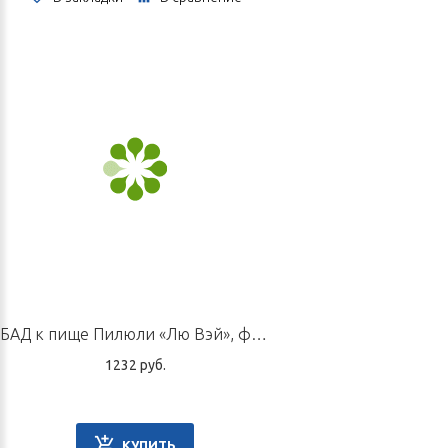
БАД к пище Пилюли «Лю Вэй», флакон 60 г
1232 руб.
КУПИТЬ