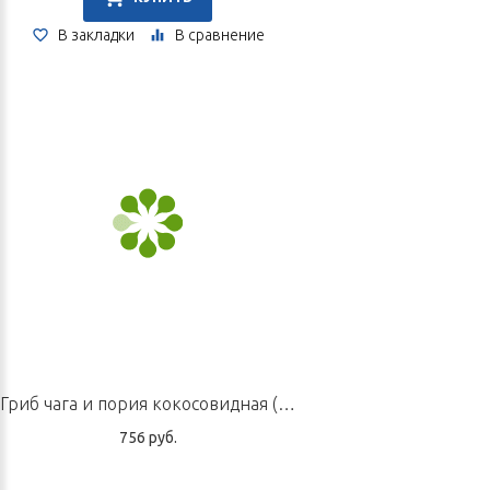
В закладки
В сравнение
Гриб чага и пория кокосовидная (порошок для приготовления напитка)/композиция № 5, 100 г
756 руб.