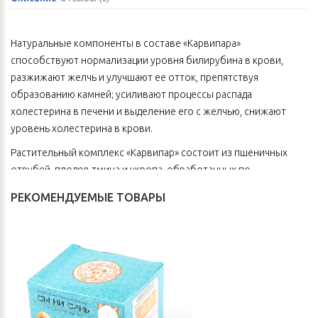
Натуральные компоненты в составе «Карвипара»
способствуют нормализации уровня билирубина в крови,
разжижают желчь и улучшают ее отток, препятствуя
образованию камней; усиливают процессы распада
холестерина в печени и выделение его с желчью, снижают
уровень холестерина в крови.
Растительный комплекс «Карвипар» состоит из пшеничных
отрубей, плодов тмина и укропа, обработанных по
специальной технологии.
РЕКОМЕНДУЕМЫЕ ТОВАРЫ
Эти растительные компоненты способствуют нормализации
работы печени и желудочно-кишечного тракта, обладают
эффективными защитными свойствами для печени и
кишечника при воздействии на них различных токсических
продуктов, содержащихся во вредных веществах, алкоголе, а
также при паразитарной интоксикации (лямблии, описторхи,
аскариды, острицы и др.).