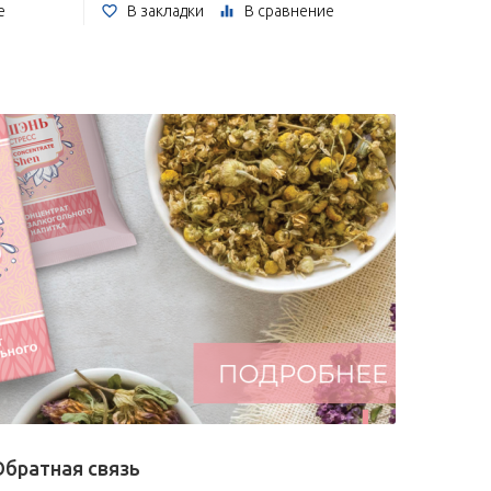
е
В закладки
В сравнение
В за
Обратная связь