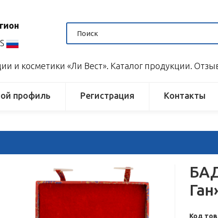
гион
US
и и косметики «Ли Вест». Каталог продукции. Отз
ой профиль
Регистрация
Контакты
БАД
Ган
Код тов