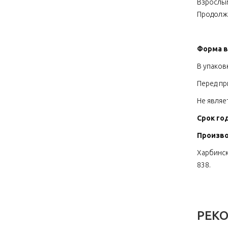
Взрослым
Продолжи
Форма в
В упаковк
Перед пр
Не являе
Срок год
Произв
Харбинск
838.
РЕК