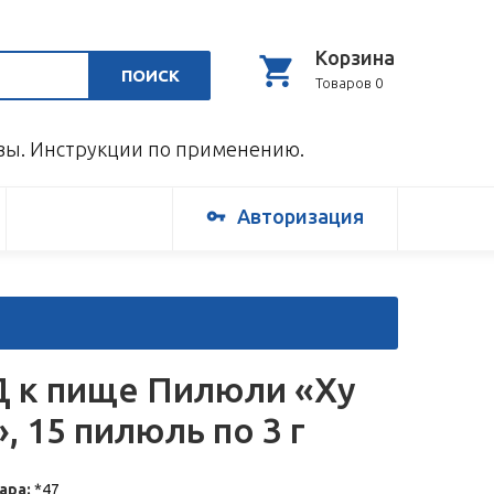
Корзина
ПОИСК
Товаров 0
ывы. Инструкции по применению.
Авторизация
 к пище Пилюли «Ху
», 15 пилюль по 3 г
ара:
*47