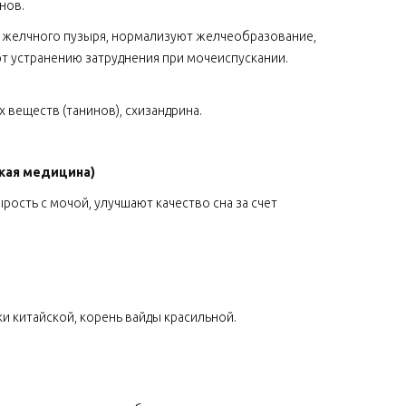
нов.
и желчного пузыря, нормализуют желчеобразование,
т устранению затруднения при мочеиспускании.
 веществ (танинов), схизандрина.
кая медицина)
ырость с мочой, улучшают качество сна за счет
и китайской, корень вайды красильной.