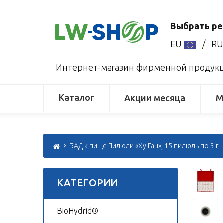
Выбрать ре
EU
/
R
Интернет-магазин фирменной продукци
Каталог
Акции месяца
М
БАД к пище Пилюли «Ху Ган», 15 пилюль по 3 г
КАТЕГОРИИ
BioHydrid®