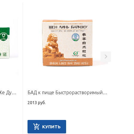
БАД к пище Эликсир «Чин Же Ду», 10 флаконов по 10 мл
БАД к пище Быстрорастворимый экстракт «Шен Линь Байчжу», 10 пакетов по 6 г
2013 руб.
1688 руб
КУПИТЬ