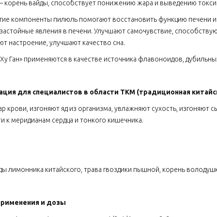
 корень вайды, способствует понижению жара и выведению токси
угие компоненты пилюль помогают восстановить функцию печени 
застойные явления в печени. Улучшают самочувствие, способствую
т настроение, улучшают качество сна.
Ху Ган» применяются в качестве источника флавоноидов, дубильных
ция для специалистов в области ТКМ
(традиционная китайс
ар крови, изгоняют яд из организма, увлажняют сухость, изгоняют с
и к меридианам сердца и тонкого кишечника.
ды лимонника китайского, трава гвоздики пышной, корень володушк
применения и дозы