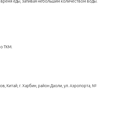
во время еды, запивая небольшим количеством воды.
о ТКМ.
 Китай, г. Харбин, район Даоли, ул. Аэропорта, №