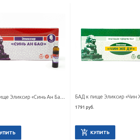
БАД к пище Эликсир «Синь Ан Бао», 10 флаконов по 10 мл
1791 руб.
КУПИТЬ
УПИТЬ