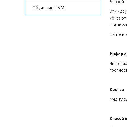
Второй —
Обучение ТКМ
Эти и др
убирают 
Поднимаю
Пилюли «
Информа
Чистят ж
тропност
Состав
Мед, пло
Способ 