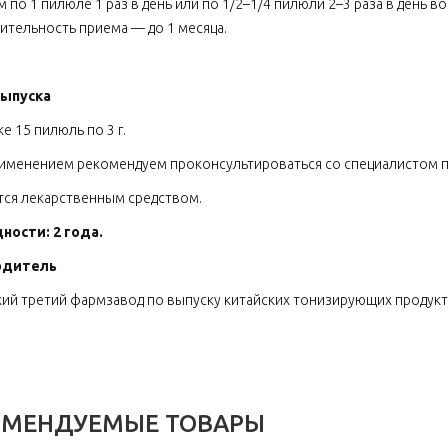
 по 1 пилюле 1 раз в день или по 1/2–1/4 пилюли 2–3 раза в день 
тельность приема — до 1 месяца.
ыпуска
е 15 пилюль по 3 г.
именением рекомендуем проконсультироваться со специалистом п
тся лекарственным средством.
ности: 2 года.
одитель
ий третий фармзавод по выпуску китайских тонизирующих продуктов,
ОМЕНДУЕМЫЕ ТОВАРЫ