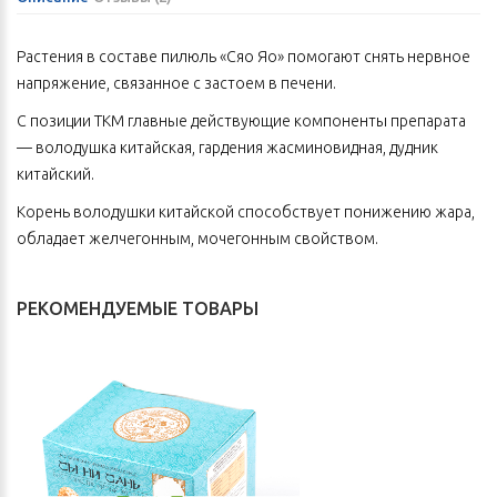
Растения в составе пилюль «Сяо Яо» помогают снять нервное
напряжение, связанное с застоем в печени.
С позиции ТКМ главные действующие компоненты препарата
— володушка китайская, гардения жасминовидная, дудник
китайский.
Корень володушки китайской способствует понижению жара,
обладает желчегонным, мочегонным свойством.
Плоды гардении жасминовидной оказывают антисептическое,
мочегонное действие, успокаивают.
РЕКОМЕНДУЕМЫЕ ТОВАРЫ
Корень дудника китайского способствует снижению
интенсивности болезненных ощущений, снимает
повышенную раздражительность, обладает мягким
седативным действием.
Эти и другие натуральные эффективные компоненты
улучшают работу печени, желчного пузыря, нормализуют