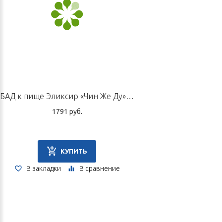
Корень дудника китайского, плоды гардении жасминовидной,
трава мяты перечной, корень володушки китайской,
корневище атрактилодеса крупноголовчатого, пория
кокосовидная, корень солодки голой.
Способ применения и дозы
Взрослым по 1 колпачку пилюль (6–9 г) 1 раз в день во время
БАД к пище Эликсир «Чин Же Ду», 10 флаконов по 10 мл
еды. Продолжительность приема — до 1 месяца.
1791 руб.
Форма выпуска
КУПИТЬ
Флакон 60 г.
В закладки
В сравнение
Перед применением рекомендуем проконсультироваться со
специалистом по ТКМ.
Не является лекарственным средством.
Срок годности: 2 года.