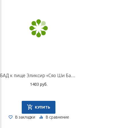
БАД к пище Эликсир «Сяо Ши Бао», 10 флаконов по 10 мл
1403 руб.
КУПИТЬ
В закладки
В сравнение