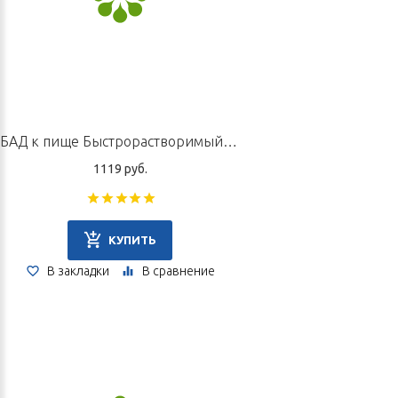
процессы синтеза ферментов и пищеварительных соков. Они
эффективно снимают нервное напряжение, устраняют
беспокойство и бессонницу.
Пилюли «Сяо Яо» применяются в качестве источника
флавоноидов, танинов и глицирризиновой кислоты.
БАД к пище Быстрорастворимый экстракт «Сы Ни Сань», 10 пакетов по 5 г
Информация для специалистов в области
1119 руб.
ТКМ
(традиционная китайская медицина)
Убирают меланхолию, вызванную застоем ци печени,
успокаивают ци и убирают застой в печени, наполняют кровью
КУПИТЬ
печень, двигают ци, укрепляют селезенку при синдроме
В закладки
В сравнение
подавления селезенки со стороны печени на фоне застоя ци
печени и слабой селезенки. Чистят жар сердца, легких,
желудка. Изгоняют сырость с мочой, проясняют глаза.
Состав