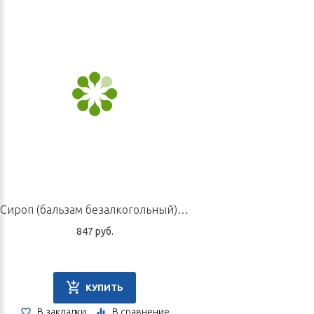
Сироп (бальзам безалкогольный) «Егорий III», 220 мл
847 руб.
КУПИТЬ
В закладки
В сравнение