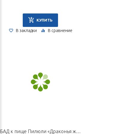
КУПИТЬ
В закладки
В сравнение
БАД к пище Пилюли «Драконья желчь», 10 пилюль по 6 г