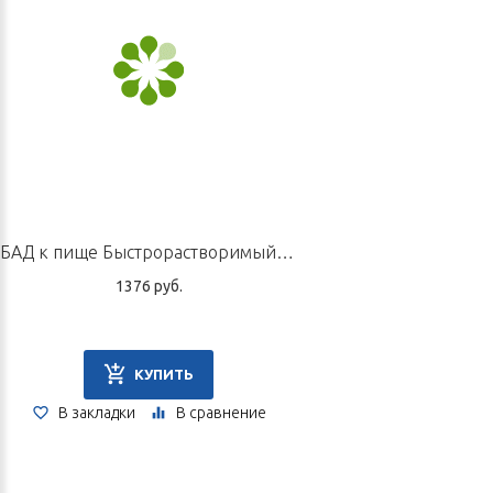
Производитель
Харбинский третий фармзавод по выпуску китайских
тонизирующих продуктов, Китай, г. Харбин, район Даоли, ул.
Аэропорта, № 838.
БАД к пище Быстрорастворимый экстракт «Цзи Тун Сяо Кэли», 10 пакетов по 5 г
1376 руб.
КУПИТЬ
В закладки
В сравнение