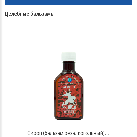
Целебные бальзамы
Сироп (бальзам безалкогольный) «Егорий I», 220 мл