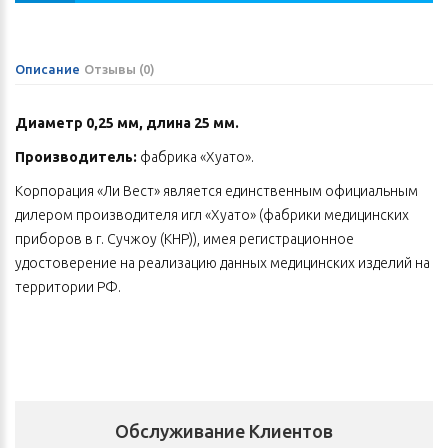
Описание
Отзывы (0)
Диаметр 0,25 мм, длина 25 мм.
Производитель:
фабрика «Хуато».
Корпорация «Ли Вест» является единственным официальным
дилером производителя игл «Хуато» (фабрики медицинских
приборов в г. Сучжоу (КНР)), имея регистрационное
удостоверение на реализацию данных медицинских изделий на
территории РФ.
Преимущества игл «Хуато»:
1. Изготовлены в экспортном исполнении исключительно для
поставок за рубеж, что доказывает их высочайшее качество.
2. Имеют повышенную прочность и не боятся коррозии: они
Обслуживание Клиентов
изготовлены из нержавеющей стали, обладающей особой