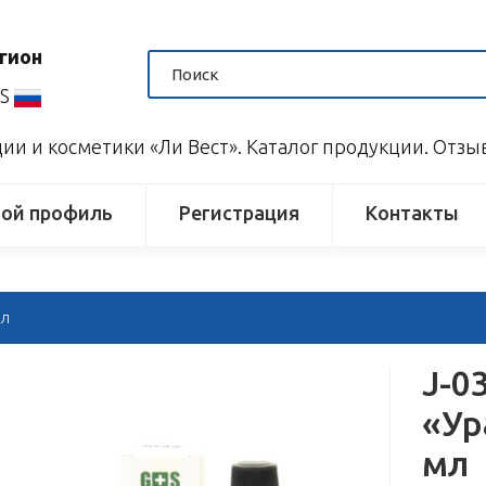
гион
US
и и косметики «Ли Вест». Каталог продукции. Отз
ой профиль
Регистрация
Контакты
мл
J-0
«Ур
мл