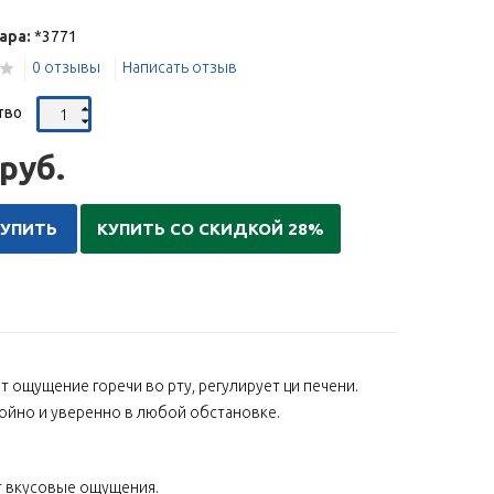
ара:
*3771
0 отзывы
Написать отзыв
тво
руб.
КУПИТЬ
КУПИТЬ СО СКИДКОЙ 28%
т ощущение горечи во рту, регулирует ци печени.
ойно и уверенно в любой обстановке.
ет вкусовые ощущения.