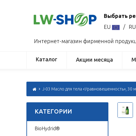
Выбрать ре
EU
/
R
Интернет-магазин фирменной продукци
Каталог
Акции месяца
М
J-03 Масло для тела «Уравновешенность», 30 
КАТЕГОРИИ
BioHydrid®