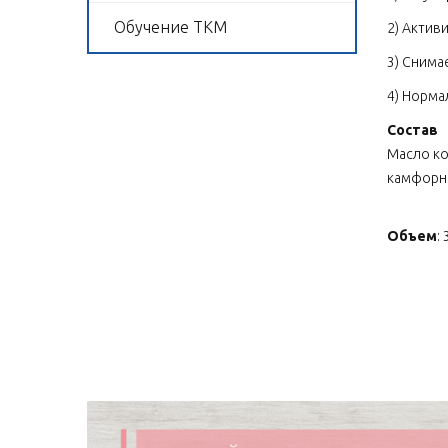
Обучение ТКМ
2) Актив
3) Снима
4) Норма
Состав
Масло ко
камфорно
Объем
: