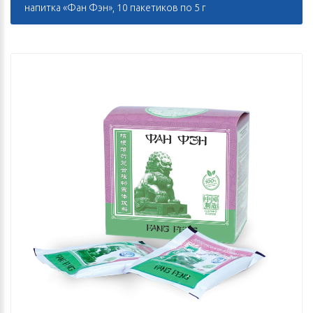
напитка «Фан Фэн», 10 пакетиков по 5 г