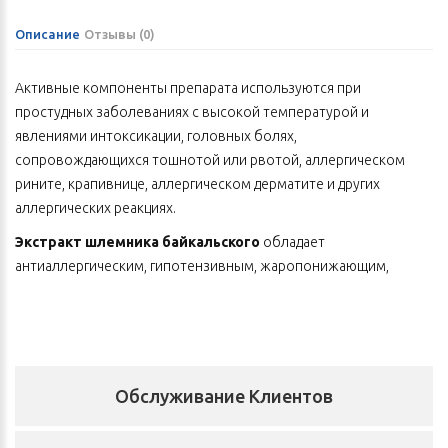
Описание
Отзывы (0)
Активные компоненты препарата используются при
простудных заболеваниях с высокой температурой и
явлениями интоксикации, головных болях,
сопровождающихся тошнотой или рвотой, аллергическом
рините, крапивнице, аллергическом дерматите и других
аллергических реакциях.
Экстракт шлемника байкальского
обладает
антиаллергическим, гипотензивным, жаропонижающим,
общеукрепляющим, тонизирующим нервную систему
свойством, повышает иммунитет, оказывает желчегонное
действие.
Экстракт лигустикума чуаньсюн
— один из главных
Обслуживание Клиентов
компонентов в китайской медицине для облегчения головных
болей.