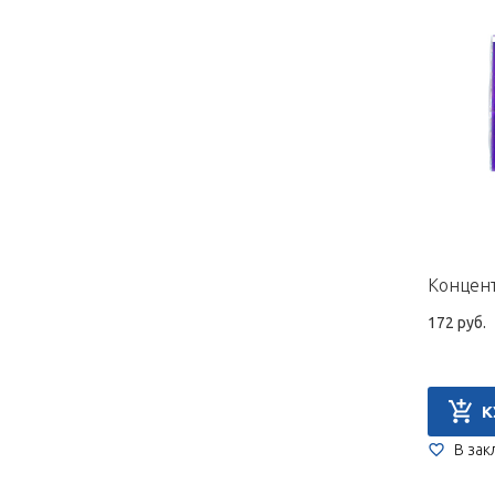
172 руб.
К
В зак