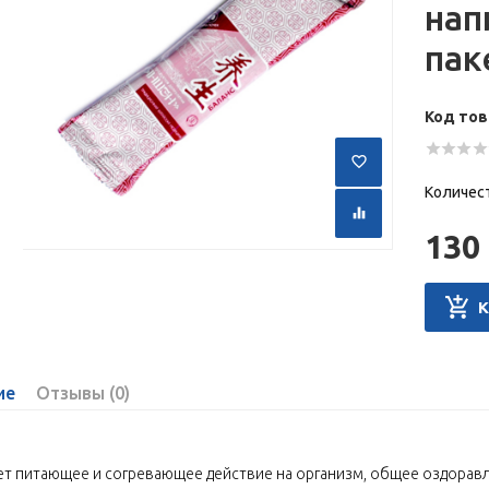
нап
пак
Код тов
Количес
130 
ие
Отзывы (0)
т питающее и согревающее действие на организм, общее оздорав