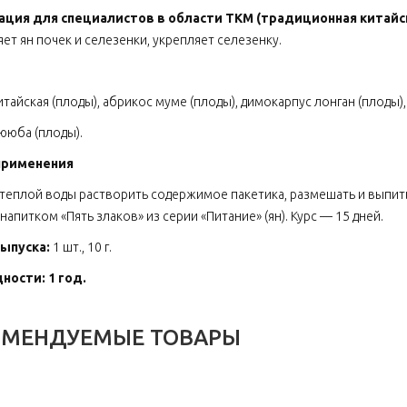
ция для специалистов в области ТКМ
(традиционная китайс
ет ян почек и селезенки, укрепляет селезенку.
итайская (плоды), абрикос муме (плоды), димокарпус лонган (плоды),
ююба (плоды).
применения
 теплой воды растворить содержимое пакетика, размешать и выпить.
напитком «Пять злаков»
из серии «Питание» (ян). Курс — 15 дней.
ыпуска:
1 шт., 10 г.
ности: 1 год.
ОМЕНДУЕМЫЕ ТОВАРЫ