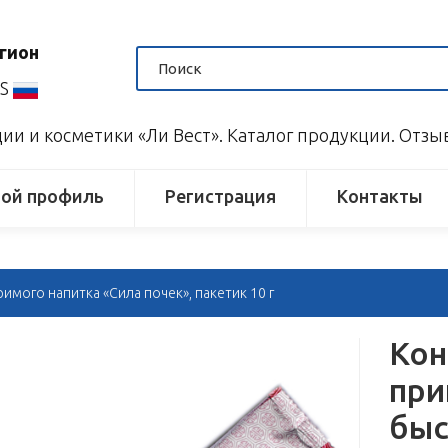
гион
US
и и косметики «Ли Вест». Каталог продукции. Отз
ой профиль
Регистрация
Контакты
мого напитка «Сила почек», пакетик 10 г
Кон
при
быс