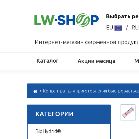
Выбрать ре
EU
/
R
Интернет-магазин фирменной продукци
Каталог
Акции месяца
М
Концентрат для приготовления быстрораствори
КАТЕГОРИИ
BioHydrid®