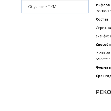
Информа
Обучение ТКМ
Восполня
Состав
Дереза к
зизифус 
Способ 
В 200 мл
вместе с
Форма в
Срок год
РЕК