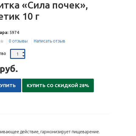
итка «Сила почек»,
етик 10 г
ара:
5974
0 отзывы
Написать отзыв
тво
руб.
КУПИТЬ
КУПИТЬ СО СКИДКОЙ 28%
ливающее действие, гармонизирует пищеварение.