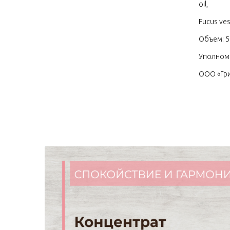
oil,
Fucus ves
Объем: 5
Уполномо
ООО «Грин