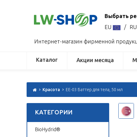
Выбрать ре
EU
/
R
Интернет-магазин фирменной продукци
Каталог
Акции месяца
М
Красота
EE-03 Баттер для тела, 50 мл
КАТЕГОРИИ
BioHydrid®