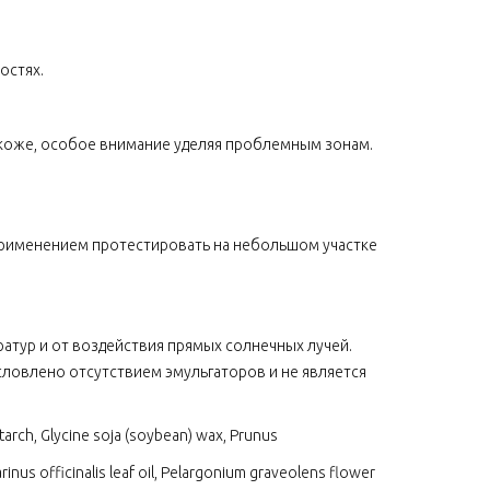
остях.
 коже, особое внимание уделяя проблемным зонам.
рименением протестировать на небольшом участке
ератур и от воздействия прямых солнечных лучей.
словлено отсутствием эмульгаторов и не является
starch, Glycine soja (soybean) wax, Prunus
nus officinalis leaf oil, Pelargonium graveolens flower