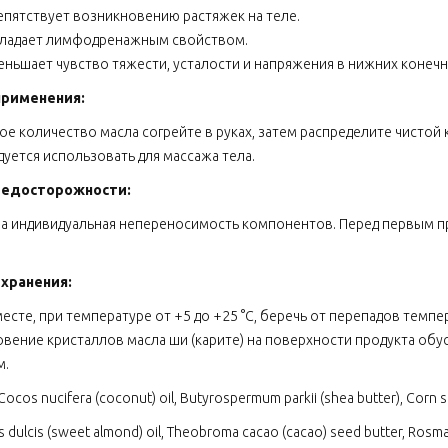
епятствует возникновению растяжек на теле.
ладает лимфодренажным свойством.
еньшает чувство тяжести, усталости и напряжения в нижних конечн
применения:
е количество масла согрейте в руках, затем распределите чистой
уется использовать для массажа тела.
редосторожности:
 индивидуальная непереносимость компонентов. Перед первым п
 хранения:
месте, при температуре от +5 до +25 °С, беречь от перепадов темп
вение кристаллов масла ши (карите) на поверхности продукта обу
м.
Cocos nucifera (coconut) oil, Butyrospermum parkii (shea butter), Corn 
 dulcis (sweet almond) oil, Theobroma cacao (cacao) seed butter, Rosmari