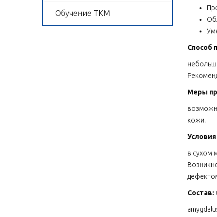
Пр
Обучение ТКМ
Об
Ум
Способ 
небольшо
Рекоменд
Меры п
возможна
кожи.
Условия
в сухом 
Возникно
дефекто
Состав:
amygdalus