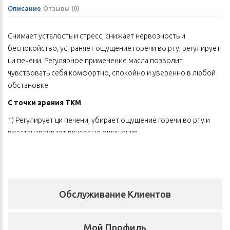
Описание
Отзывы (0)
Снимает усталость и стресс, снижает нервозность и
беспокойство, устраняет ощущение горечи во рту, регулирует
ци печени. Регулярное применение масла позволит
чувствовать себя комфортно, спокойно и уверенно в любой
обстановке.
С точки зрения ТКМ
1) Регулирует ци печени, убирает ощущение горечи во рту и
восстанавливает вкусовые ощущения.
2) Активизирует работу клеток головного мозга, балансирует
центральную нервную систему, снимает усталость.
3) Снимает стресс, улучшает сон.
Обслуживание Клиентов
4) Нормализует состояние нервной и эндокринной систем,
приводит эмоции в равновесие, повышает
стрессоустойчивость.
Мой Профиль