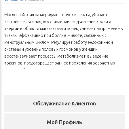
Масло, работая на меридианы почек и сердца, убирает
застойные явления, восстанавливает движение крови и
энергии в области малого таза и почек, снимает напряжение в
тканях. Эффективно при болях в животе, связанных с
менструальным циклом. Регулирует работу эндокринной
системы и уровень половых гормонов у женщин,
восстанавливает процессы метаболизма и выведение
токсинов, предотвращает раннее проявления возрастных
изменений в коже и позволяет надолго сохранить кожу
молодой и упругой. Особенно показано женщинам в
переходные периоды жизни (становление месячного цикла,
послеродовой, предклимактерический и
постклимактерический периоды).
Обслуживание Клиентов
Состав
Масло сладкого миндаля — 67%, листья полыни — 6%, имбирь
Мой Профиль
— 5%, базилик — 5%, розмарин — 5%, гирчовник влагалищный