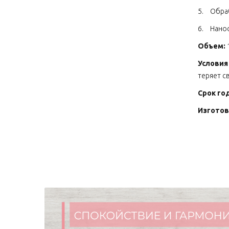
5.
Обраб
6.
Нанос
Объем:
Условия
теряет с
Срок го
Изготов