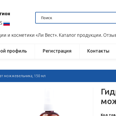
гион
US
и и косметики «Ли Вест». Каталог продукции. Отз
ой профиль
Регистрация
Контакты
ат можжевельника, 150 мл
Гид
мож
Код тов