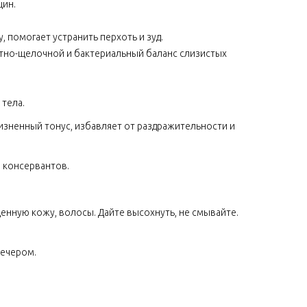
щин.
, помогает устранить перхоть и зуд.
отно-щелочной и бактериальный баланс слизистых
тела.
зненный тонус, избавляет от раздражительности и
 консервантов.
енную кожу, волосы. Дайте высохнуть, не смывайте.
вечером.