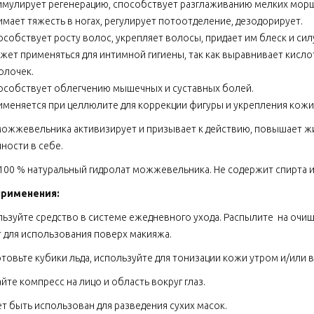
имулирует регенерацию, способствует разглаживанию мелких мор
имает тяжесть в ногах, регулирует потоотделение, дезодорирует.
собствует росту волос, укрепляет волосы, придает им блеск и силу
жет применяться для интимной гигиены, так как выравнивает кисл
олочек.
особствует облегчению мышечных и суставных болей.
именяется при целлюлите для коррекции фигуры и укрепления кожи 
ожжевельника активизирует и призывает к действию, повышает жи
ности в себе.
100 % натуральный гидролат можжевельника. Не содержит спирта и
применения:
ьзуйте средство в системе ежедневного ухода. Распылите на очищ
 для использования поверх макияжа.
товьте кубики льда, используйте для тонизации кожи утром и/или 
йте компресс на лицо и область вокруг глаз.
 быть использован для разведения сухих масок.