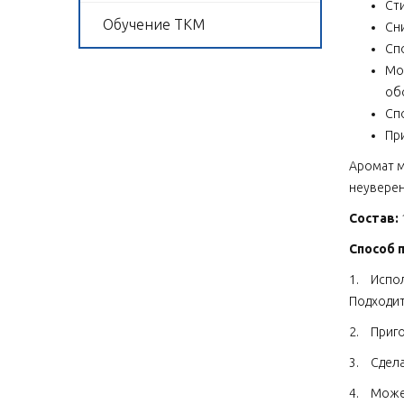
Ст
Обучение ТКМ
Сн
Спо
Мо
об
Сп
Пр
Аромат м
неуверен
Состав:
Способ 
1.
Испол
Подходит
2.
Приго
3.
Сдела
4.
Может