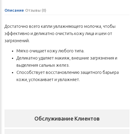
Описание
Отзывы (0)
Достаточно всего капли увлажняющего молочка, чтобы
эффективно и деликатно очистить кожу лица и шеи от
загрязнений.
Мягко очищает кожу любого типа.
Деликатно удаляет макияж, внешние загрязнения и
выделения сальных желез.
Способствует восстановлению защитного барьера
кожи, успокаивает и увлажняет.
Не оставляет чувства стянутости и сухости после
применения.
Подготавливает кожу к применению средств
дальнейшего ухода.
Обслуживание Клиентов
Активные ингредиенты
Экстракты ганодермы, корня пиона белого, пории