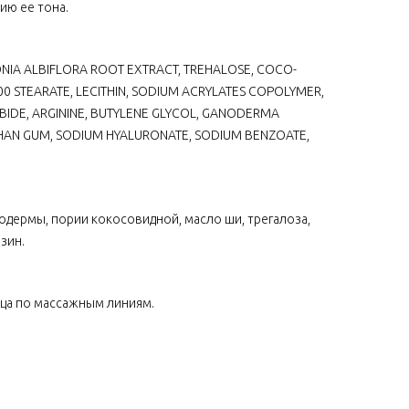
ию ее тона.
NIA ALBIFLORA ROOT EXTRACT, TREHALOSE, COCO-
00 STEARATE, LECITHIN, SODIUM ACRYLATES COPOLYMER,
RBIDE, ARGININE, BUTYLENE GLYCOL, GANODERMA
NTHAN GUM, SODIUM HYALURONATE, SODIUM BENZOATE,
нодермы, пории кокосовидной, масло ши, трегалоза,
зин.
ца по массажным линиям.