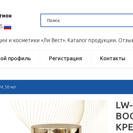
гион
US
и и косметики «Ли Вест». Каталог продукции. Отз
ой профиль
Регистрация
Контакты
, 50 мл
LW-
ВО
КРЕ