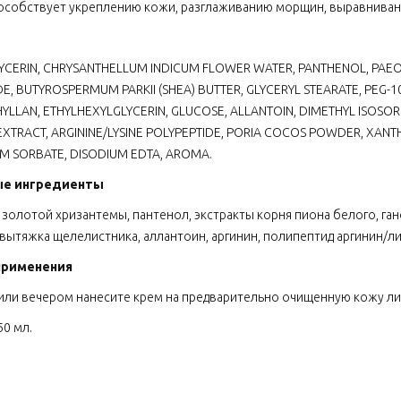
особствует укреплению кожи, разглаживанию морщин, выравниван
YCERIN, CHRYSANTHELLUM INDICUM FLOWER WATER, PANTHENOL, PAEO
E, BUTYROSPERMUM PARKII (SHEA) BUTTER, GLYCERYL STEARATE, PEG-1
YLLAN, ETHYLHEXYLGLYCERIN, GLUCOSE, ALLANTOIN, DIMETHYL ISOSO
 EXTRACT, ARGININE/LYSINE POLYPEPTIDE, PORIA COCOS POWDER, XA
M SORBATE, DISODIUM EDTA, AROMA.
ые ингредиенты
 золотой хризантемы, пантенол, экстракты корня пиона белого, га
 вытяжка щелелистника, аллантоин, аргинин, полипептид аргинин/ли
применения
или вечером нанесите крем на предварительно очищенную кожу ли
50 мл.