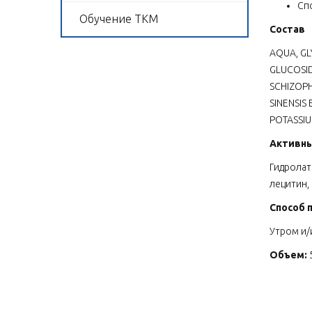
Сп
Обучение ТКМ
Состав
AQUA, GL
GLUCOSID
SCHIZOPH
SINENSIS
POTASSIU
Активн
Гидролат
лецитин,
Способ 
Утром и/
Объем: