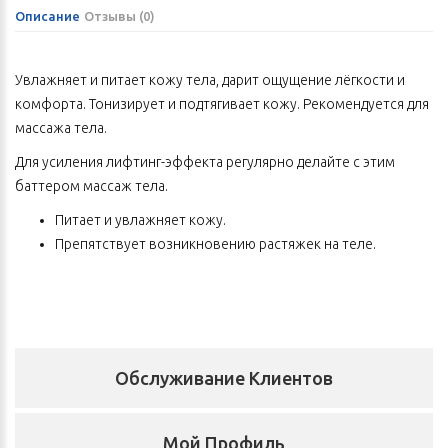
Описание
Отзывы (0)
Увлажняет и питает кожу тела, дарит ощущение лёгкости и
комфорта. Тонизирует и подтягивает кожу. Рекомендуется для
массажа тела.
Для усиления лифтинг-эффекта регулярно делайте с этим
баттером массаж тела.
Питает и увлажняет кожу.
Препятствует возникновению растяжек на теле.
Обладает лимфодренажным свойством.
Уменьшает чувство тяжести, усталости и напряжения в
нижних конечностях.
Способ применения:
Обслуживание Клиентов
небольшое количество масла согрейте в руках, затем
распределите чистой коже, особое внимание уделяя
проблемным зонам. Рекомендуется использовать для массажа
Мой Профиль