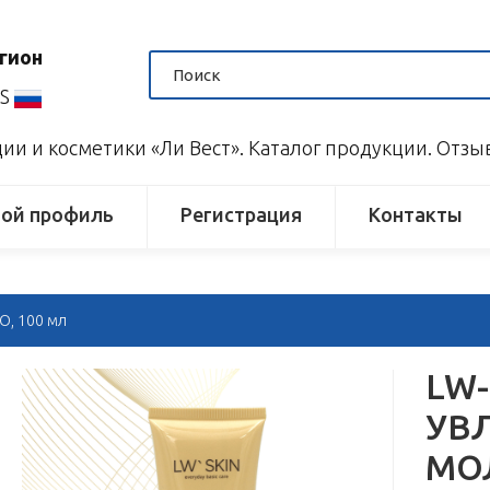
гион
US
и и косметики «Ли Вест». Каталог продукции. Отз
ой профиль
Регистрация
Контакты
, 100 мл
LW
УВ
МОЛ