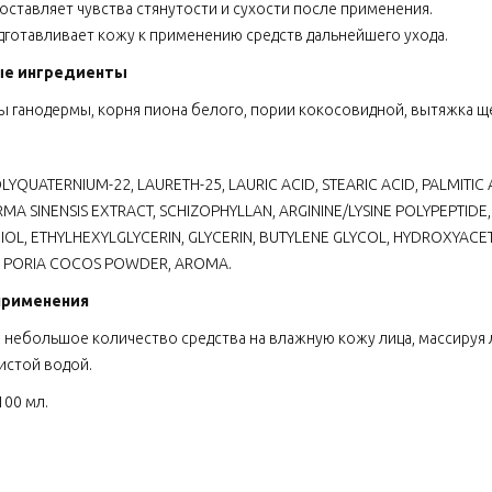
 оставляет чувства стянутости и сухости после применения.
дготавливает кожу к применению средств дальнейшего ухода.
ые ингредиенты
ы ганодермы, корня пиона белого, пории кокосовидной, вытяжка щ
LYQUATERNIUM-22, LAURETH-25, LAURIC ACID, STEARIC ACID, PALMITI
A SINENSIS EXTRACT, SCHIZOPHYLLAN, ARGININE/LYSINE POLYPEPTIDE,
OL, ETHYLHEXYLGLYCERIN, GLYCERIN, BUTYLENE GLYCOL, HYDROXYAC
, PORIA COCOS POWDER, AROMA.
применения
 небольшое количество средства на влажную кожу лица, массируя
истой водой.
100 мл.