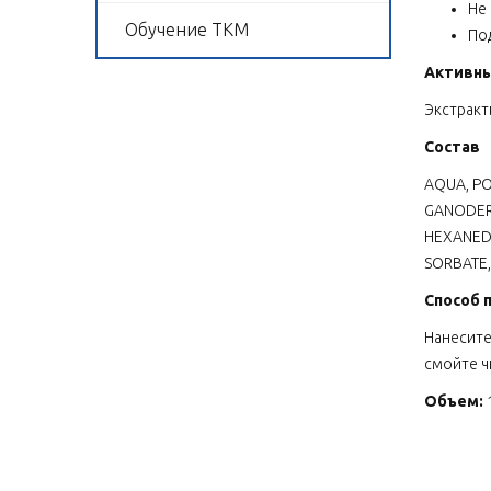
Не
Обучение ТКМ
По
Активн
Экстракт
Состав
AQUA, PO
GANODERM
HEXANEDI
SORBATE
Способ 
Нанесите
смойте ч
Объем: