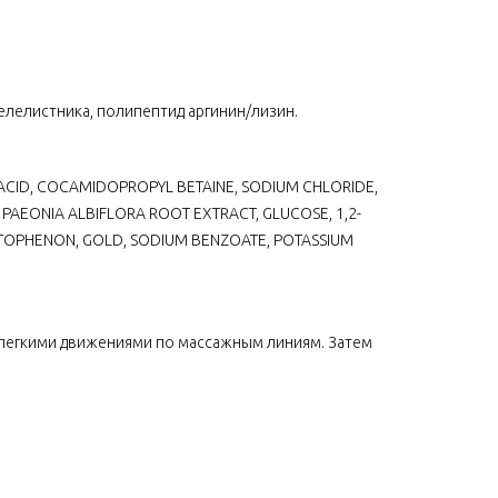
елелистника, полипептид аргинин/лизин.
C ACID, COCAMIDOPROPYL BETAINE, SODIUM CHLORIDE,
 PAEONIA ALBIFLORA ROOT EXTRACT, GLUCOSE, 1,2-
ETOPHENON, GOLD, SODIUM BENZOATE, POTASSIUM
 легкими движениями по массажным линиям. Затем