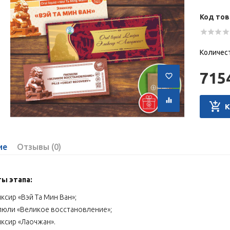
Код тов
Количес
715
ие
Отзывы (0)
ы этапа:
ксир «Вэй Та Мин Ван»;
люли «Великое восстановление»;
иксир «Лаочжан».