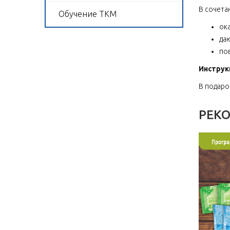
В сочета
Обучение ТКМ
ок
даю
по
Инструк
В подаро
РЕК