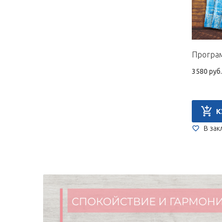
3580 руб.
К
В зак