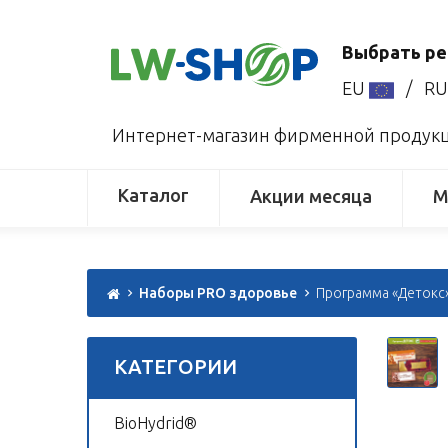
Выбрать ре
EU
/
R
Интернет-магазин фирменной продукци
Каталог
Акции месяца
М
Наборы PRO здоровье
Программа «Детокс
КАТЕГОРИИ
BioHydrid®