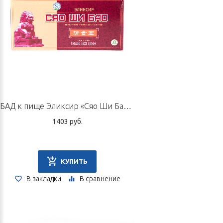
Способ применения и дозы
Принимать внутрь по 2,0–4,0 г (1/2 или целое содержимое
крышки-дозатора) 2 раза в день во время еды, запивая
стаканом воды.
Внимание! Не сочетать с приемом мочегонных средств,
сердечных гликозидов.
БАД к пище Эликсир «Сяо Ши Бао», 10 флаконов по 10 мл
1403 руб.
Форма выпуска
Пилюли массой 15,0 мг во флаконах по 60 г с крышкой-
дозатором.
КУПИТЬ
Перед применением рекомендуем проконсультироваться со
В закладки
В сравнение
специалистом по ТКМ.
Не является лекарственным средством.
Срок годности: 3 года.