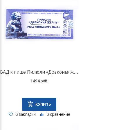
Производитель
ООО Цзилиньская фармацевтическая компания «Фусун», КНР,
провинция Цзилинь, уезд Фусун, поселок Фусун, ул. Суншань,
375.
БАД к пище Пилюли «Драконья желчь», 10 пилюль по 6 г
1494 руб.
КУПИТЬ
В закладки
В сравнение