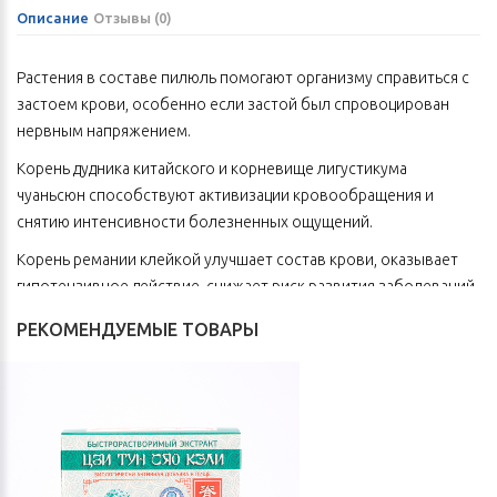
Описание
Отзывы (0)
Растения в составе пилюль помогают организму справиться с
застоем крови, особенно если застой был спровоцирован
нервным напряжением.
Корень дудника китайского и корневище лигустикума
чуаньсюн
способствуют активизации кровообращения и
снятию интенсивности болезненных ощущений.
Корень ремании клейкой улучшает состав крови, оказывает
гипотензивное действие, снижает риск развития заболеваний
сердечно-сосудистой системы.
РЕКОМЕНДУЕМЫЕ ТОВАРЫ
В состав пилюль входят и другие компоненты, обладающие
редкими и полезными свойствами.
Эти натуральные ингредиенты нормализуют микроциркуляцию
в органах и тканях, улучшают качество крови, придают
эластичность сосудам, улучшают питание сердечной мышцы,
повышают стрессоустойчивость.