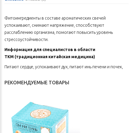
Фитоингредиенты в составе ароматических свечей
успокаивают, снимают напряжение, способствуют
расслаблению организма, помогают повысить уровень
стрессоустойчивости.
Информация для специалистов в области
ТКМ
(традиционная китайская медицина)
Питают сердце, успокаивают дух, питают инь печени и почек,
связывают пот. Могут применяться при пустоте крови в
сочетании с застоем крови (на фоне сгущения холода) или при
РЕКОМЕНДУЕМЫЕ ТОВАРЫ
пустоте крови на фоне повреждения жидкостей организма.
Питают, восполняют и оживляют кровь при пустоте ци и крови
(пустота крови сердца и печени).
Состав
Унаби безостый (китайский) или зизифус колючий (семя),
кодонопсис мелковолосистый (корень), дудник китайский