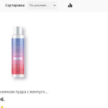
Сортировка:
По умолчанию
EE-06 Энзимная пудра с жемчугом для глубокого очищения
уб.