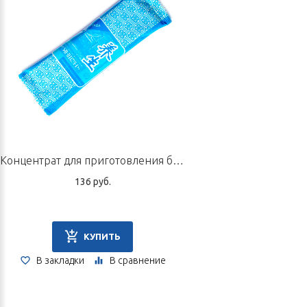
день вместе с
напитком «Пять злаков»
из серии «Питание» (ян).
Курс — 15 дней.
Форма выпуска:
1 шт., 10 г
Срок годности: 1 год.
Концентрат для приготовления быстрорастворимого напитка «Гуава», пакетик 10 г
136 руб.
КУПИТЬ
В закладки
В сравнение