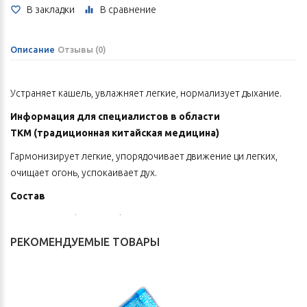
В закладки
В сравнение
Описание
Отзывы (0)
Устраняет кашель, увлажняет легкие, нормализует дыхание.
Информация для специалистов в области
ТКМ
(традиционная китайская медицина)
Гармонизирует легкие, упорядочивает движение ци легких,
очищает огонь, успокаивает дух.
Состав
Лилия Брауна (луковицы), ширококолокольчик
крупноцветковый (корни), аурикулярия уховидная (тело гриба).
РЕКОМЕНДУЕМЫЕ ТОВАРЫ
Способ применения
В 200 мл теплой воды растворить содержимое пакетика,
размешать и выпить. Принимать натощак по 1 пакетику 2 раза в