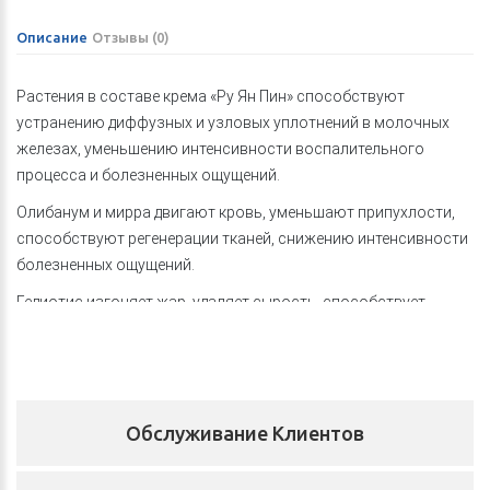
Описание
Отзывы (0)
Растения в составе крема «Ру Ян Пин» способствуют
устранению диффузных и узловых уплотнений в молочных
железах, уменьшению интенсивности воспалительного
процесса и болезненных ощущений.
Олибанум
и
мирра
двигают кровь, уменьшают припухлости,
способствуют регенерации тканей, снижению интенсивности
болезненных ощущений.
Гедиотис
изгоняет жар, удаляет сырость, способствует
изгнанию токсинов.
Эти и другие натуральные ингредиенты в составе крема легко
проникают в подкожный слой, при этом улучшают кровоток в
молочных железах, активизируют лимфоток, убирают
Обслуживание Клиентов
застойные явления в молочных железах, оказывают
профилактическое действие при возрастных изменениях в