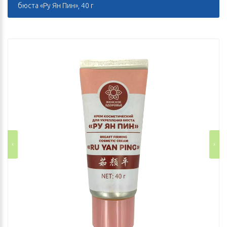
бюста «Ру Ян Пин», 40 г