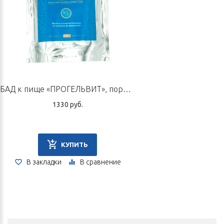
Информация для специалистов в области
ТКМ
(традиционная китайская медицина)
Увлажняют кишечник, изгоняют жар, двигают ци,
послабляют стул.
Применяются при сухом запоре на фоне пустоты инь
желудка и кишечника.
БАД к пище «ПРОГЕЛЬВИТ», порошок по 100 г
В упаковке 10 пастилок по 5,6 г.
1330 руб.
Срок годности: 1 год.
КУПИТЬ
В закладки
В сравнение