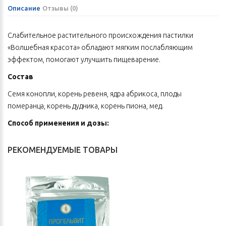
Описание
Отзывы (0)
Слабительное растительного происхождения пастилки
«Волшебная красота» обладают мягким послабляющим
эффектом, помогают улучшить пищеварение.
Состав
Семя конопли, корень ревеня, ядра абрикоса, плоды
померанца, корень дудника, корень пиона, мед.
Способ применения и дозы:
По 1–3 пастилки 1–2 раза в день. Рекомендуется запить теплой
РЕКОМЕНДУЕМЫЕ ТОВАРЫ
водой.
Действие
Активные компоненты стимулируют работу кишечника,
усиливают его перистальтику,
способствуют мягкому опорожнению кишечника,
рекомендуются при склонности к запорам.