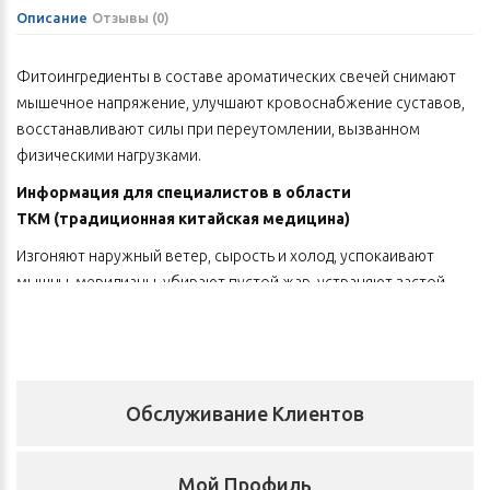
Описание
Отзывы (0)
Фитоингредиенты в составе ароматических свечей снимают
мышечное напряжение, улучшают кровоснабжение суставов,
восстанавливают силы при переутомлении, вызванном
физическими нагрузками.
Информация для специалистов в области
ТКМ
(традиционная китайская медицина)
Изгоняют наружный ветер, сырость и холод, успокаивают
мышцы, меридианы, убирают пустой жар, устраняют застой,
двигают кровь, питают суставы.
Состав
Горечавка крупнолистная, копытень Зибольда, кора аралии.
Обслуживание Клиентов
Способ применения
В помещении, защищенном от сквозняков, зажечь свечу,
Мой Профиль
легкими движениями ладони направить аромат к себе и