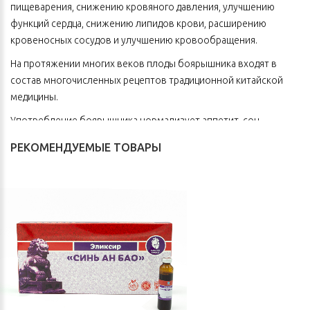
пищеварения, снижению кровяного давления, улучшению
функций сердца, снижению липидов крови, расширению
кровеносных сосудов и улучшению кровообращения.
На протяжении многих веков плоды боярышника входят в
состав многочисленных рецептов традиционной китайской
медицины.
Употребление боярышника нормализует аппетит, сон,
предупреждает склерозирование артерий, укрепляет
РЕКОМЕНДУЕМЫЕ ТОВАРЫ
иммунитет, уменьшает образование свободных радикалов.
Кислоты, содержащиеся в боярышнике, укрепляют сердечную
мышцу, поэтому употребление боярышника полезно,
особенно в пожилом возрасте.
Информация для специалистов в области
ТКМ
(традиционная китайская медицина)
Способствуют пищеварению, убирают застой пищи, особенно
мясной, рассасывают застой, двигают и оживляют кровь,
рассасывают сырость, открывают желудок.