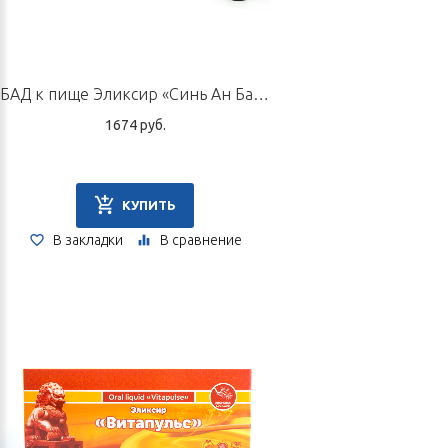
Состав
Боярышник, гранулированный сахар, вода.
БАД к пище Эликсир «Синь Ан Бао», 10 флаконов по 10 мл
Способ применения и дозы
1674 руб.
Рекомендуется принимать 5–7 пастилок после каждого приема
пищи. Плоды боярышника особенно эффективны при застое в
результате переваривания мясных продуктов.
КУПИТЬ
Перед применением рекомендуется проконсультироваться со
специалистом по ТКМ.
В закладки
В сравнение
Объем:
180 г.
Производитель
ООО Продукты «Цзянь Юань», КНР, Промышленный парк Чжан
Хуа, ул. Хэнеэр, №15.