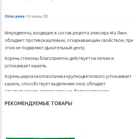
Описание
Отзывы (0)
Ингредиенты, входящие в состав рецепта эликсира «Кэ Лин»,
обладают противокашлевым, отхаркивающим свойством, при
этом не подавляют дыхательный центр.
Корень стемоны благоприятно действует на легкие и
успокаивает кашель.
Корень ширококолокольчика крупноцветкового успокаивает
кашель, способствует выделению гноя, обладает
отхаркивающим, гипотензивным, болеутоляющим,
седативным, потогонным, жаропонижающим,
РЕКОМЕНДУЕМЫЕ ТОВАРЫ
противовоспалительным свойством.
Эти компоненты в сочетании с корнем истода тонколистного
способствуют разжижению мокроты и облегчают ее
выведение. Ингредиенты рецепта обладают