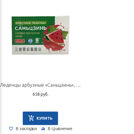
район Шуанчэн, ул. Синьсидун, 8.
Леденцы арбузные «Саньцзинь», 2 блистера по 8 шт. (28,8 г)
658 руб.
КУПИТЬ
В закладки
В сравнение