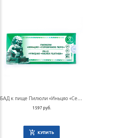
БАД к пище Пилюли «Иньцяо «Серебряное перо», 10 пилюль по 9 г
1597 руб.
КУПИТЬ