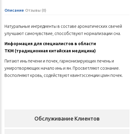
Описание
Отзывы (0)
Натуральные ингредиенты в составе ароматических свечей
улучшают самочувствие, способствуют нормализации сна.
Информация для специалистов в области
ТКМ
(традиционная китайская медицина)
Питают инь печени и почек, гармонизирующих печень и
умиротворяющих начало инь и ян. Просветляют сознание.
Восполняют кровь, содействуют квинтэссенции цзин почек.
Способствуют питанию печени (на фоне пустоты ци печени и
почек), проясняют глаза, увлажняют легкие, способствуют
образованию жидкостей и иссушению сырости, прекращают
кашель.
Охлаждают жар печени и желчного пузыря и успокаивают
Обслуживание Клиентов
печень.