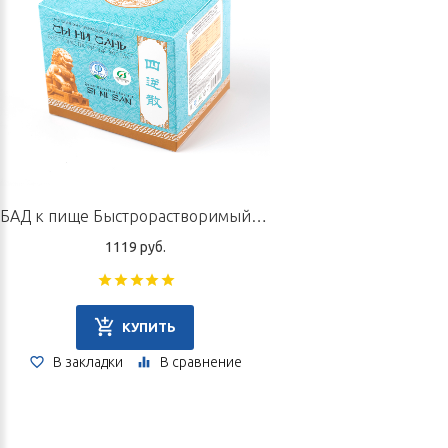
Информация для специалистов в области
ТКМ
(традиционная китайская медицина)
Используется при пустом холоде в верхнем и среднем цзяо.
Согревает меридианы, среднее цзяо, способствует улучшению
работы селезенки, выработке ин ци, когда селезенка
ослаблена на фоне внутреннего холода (плохое пищеварение,
боязнь холода, частые простудные заболевания, дискомфорт
в области сердца и др.). Восстанавливает соотношение ин ци и
БАД к пище Быстрорастворимый экстракт «Сы Ни Сань», 10 пакетов по 5 г
вэй ци, когда оба вида ци находятся в истощении. Состояние
1119 руб.
может развиться вследствие воздействия холодного климата,
простуд, переутомлений, употребления холодной пищи,
«холодных» препаратов, конституционального типа «пустота
ян» и др.
КУПИТЬ
Состав
В закладки
В сравнение
Gui Zhi — коричник, кора;
Bai Shao — пион белоцветковый, корни;
Zhi Gan Cao — солодка, корни обработанные;