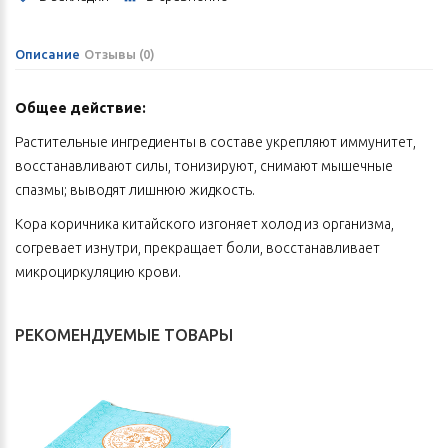
Описание
Отзывы (0)
Общее действие:
Растительные ингредиенты в составе укрепляют иммунитет,
восстанавливают силы, тонизируют, снимают мышечные
спазмы; выводят лишнюю жидкость.
Кора коричника китайского изгоняет холод из организма,
согревает изнутри, прекращает боли, восстанавливает
микроциркуляцию крови.
Корневище имбиря лекарственного согревает,
восстанавливает терморегуляцию, улучшает работу легких,
РЕКОМЕНДУЕМЫЕ ТОВАРЫ
устраняет отеки.
Плоды зизифуса ююба (китайского финика) нормализуют
пищеварение, процессы кроветворения и тканевого питания,
восполняют жизненные силы.