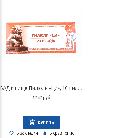
препарат уменьшает подверженность человека
простудным заболеваниям, особенно на фоне
истощения после перенесенных простуд и вирусных
инфекций;
при пастозности, задержке жидкости на фоне пустоты
ци и ян селезенки;
при реабилитации пациентов после болезней сердца,
сосудов, пищеварения, мочеиспускания, связанных с
холодом;
при хроническом дисбактериозе, вялотекущих очагах
воспаления.
БАД к пище Пилюли «Ци», 10 пилюль по 9 г
Способ применения и дозы
1747 руб.
Взрослым 2 чайные ложки развести в теплой воде. Принимать
2 раза в день, между приемами пищи. Не рекомендуется
принимать более 2-х недель без перерыва.
КУПИТЬ
Форма выпуска
В закладки
В сравнение
Флакон 100 мл.