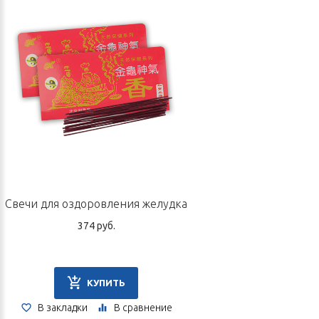
частями в течение дня.
Форма выпуска:
180 капсул по 300 мг.
Не является лекарственным средством.
Срок годности: 2 года.
Производитель
ООО «Сиал», 630559, Россия, Новосибирская обл., р.п.
Кольцово, 12, оф. 2.
Свечи для оздоровления желудка
374 руб.
КУПИТЬ
В закладки
В сравнение