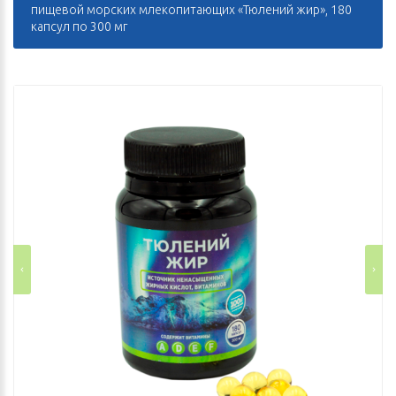
пищевой морских млекопитающих «Тюлений жир», 180
капсул по 300 мг