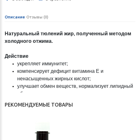
Описание
Отзывы (0)
Натуральный тюлений жир, полученный методом
холодного отжима.
Действие
укрепляет иммунитет;
компенсирует дефицит витамина Е и
ненасыщенных жирных кислот;
улучшает обмен веществ, нормализует липидный
обмен в организме;
повышает работоспособность мозга;
РЕКОМЕНДУЕМЫЕ ТОВАРЫ
нормализует уровень артериального давления;
помогает восстанавливать поврежденные клетки
и ткани, укреплять их;
улучшает состояние волос, кожи и ногтей;